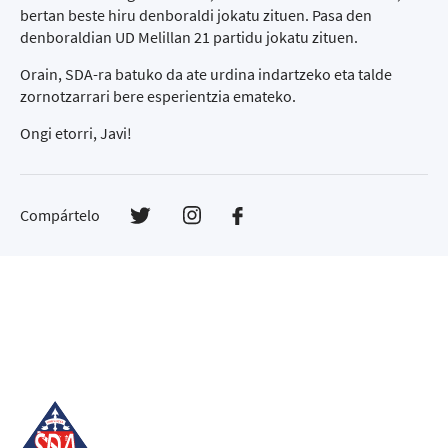
bertan beste hiru denboraldi jokatu zituen. Pasa den
denboraldian UD Melillan 21 partidu jokatu zituen.
Orain, SDA-ra batuko da ate urdina indartzeko eta talde
zornotzarrari bere esperientzia emateko.
Ongi etorri, Javi!
Compártelo