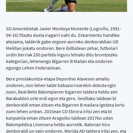
SD Amorebietak Javier Montoya Monente (Logroño, 1991-
04-16) fitxatu duela iragarri nahi du. Eskarmentu handiko
atezaina, talderik gabe zegoen aurreko denboraldian UD
Melillan jokatu ondoren. Bere ibilbidean zehar, futbolari
urdin berriak 250 partida inguru lehiatu ditu brontzezko
kategorian, lehenengo Bigarren B Mailan eta ondoren
egungo Lehen Federazioan.
Bere prestakuntza-etapa Deportivo Alavesen amaitu
ondoren, non lehen talde babazorroarekin debuta egin
zuen, Real Betis Balompieren bigarren taldera heldu zen
Barakaldon urte erdi egon eta gero. Sevillako taldean bi
denboraldi eman zituen eta Bigarren B mailara igotzea lortu
zuen lehen urtean. 2015ean CD Ebrora iritsi zen eta bi
kanpainia eman zituen Aragoiko taldean 2017ko udan
Balompédica Linensera heldu aurretik. Balonan hiru
denboraldi on egin ondoren, Merida AD taldera iritsi zen, eta