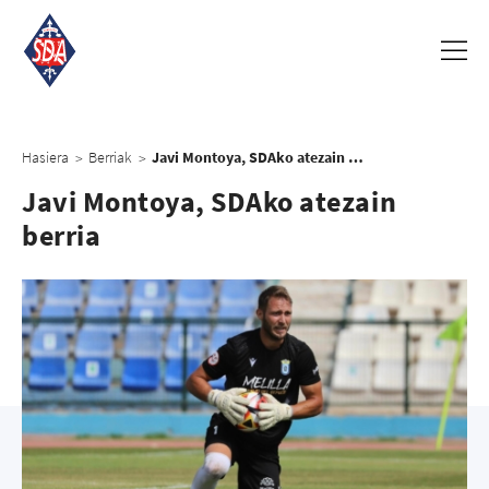
Hasiera
Berriak
Javi Montoya, SDAko atezain berria
>
>
Javi Montoya, SDAko atezain
berria