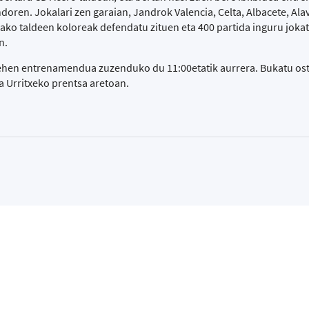
ndoren. Jokalari zen garaian, Jandrok Valencia, Celta, Albacete, Ala
ako taldeen koloreak defendatu zituen eta 400 partida inguru jokat
n.
lehen entrenamendua zuzenduko du 11:00etatik aurrera. Bukatu os
 Urritxeko prentsa aretoan.