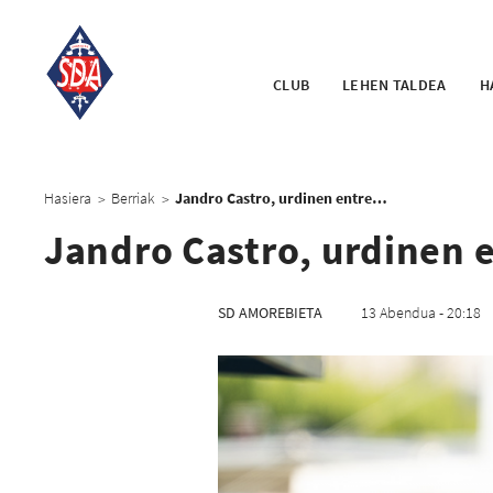
CLUB
LEHEN TALDEA
H
Hasiera
Berriak
Jandro Castro, urdinen entrenatzaile berria
>
>
Jandro Castro, urdinen e
SD AMOREBIETA
13 Abendua - 20:18