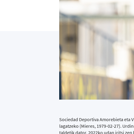
Sociedad Deportiva Amorebieta eta Vi
lagatzeko (Mieres, 1979-02-27). Urdin
taldetik dator. 2022ko udan iritsi zen