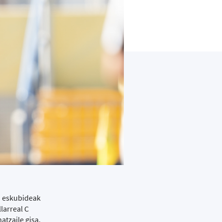
n eskubideak
larreal C
atzaile gisa,