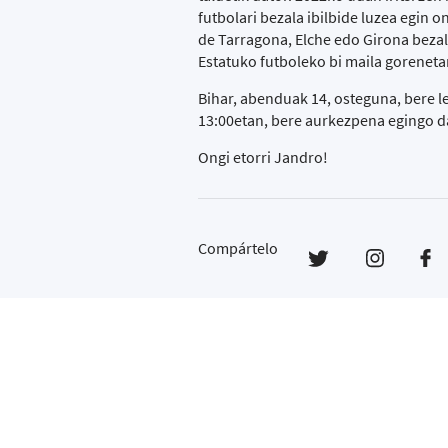
futbolari bezala ibilbide luzea egin o
de Tarragona, Elche edo Girona bezal
Estatuko futboleko bi maila goreneta
Bihar, abenduak 14, osteguna, bere 
13:00etan, bere aurkezpena egingo da
Ongi etorri Jandro!
Compártelo