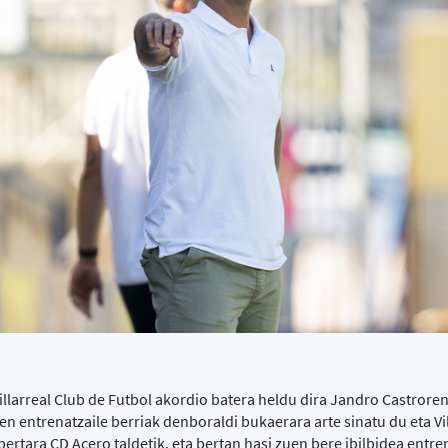
llarreal Club de Futbol akordio batera heldu dira Jandro Castrore
en entrenatzaile berriak denboraldi bukaerara arte sinatu du eta Vil
 bertara CD Acero taldetik, eta bertan hasi zuen bere ibilbidea entren