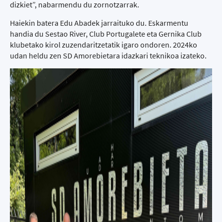
dizkiet”, nabarmendu du zornotzarrak.
Haiekin batera Edu Abadek jarraituko du. Eskarmentu
handia du Sestao River, Club Portugalete eta Gernika Club
klubetako kirol zuzendaritzetatik igaro ondoren. 2024ko
udan heldu zen SD Amorebietara idazkari teknikoa izateko.