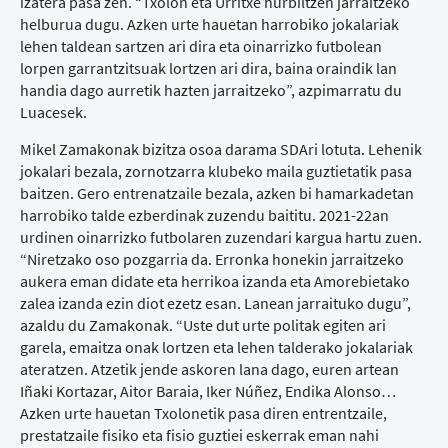
izatera pasa zen. “Txolon eta Urritxe hurbiltzen jarraitzeko
helburua dugu. Azken urte hauetan harrobiko jokalariak
lehen taldean sartzen ari dira eta oinarrizko futbolean
lorpen garrantzitsuak lortzen ari dira, baina oraindik lan
handia dago aurretik hazten jarraitzeko”, azpimarratu du
Luacesek.
Mikel Zamakonak bizitza osoa darama SDAri lotuta. Lehenik
jokalari bezala, zornotzarra klubeko maila guztietatik pasa
baitzen. Gero entrenatzaile bezala, azken bi hamarkadetan
harrobiko talde ezberdinak zuzendu baititu. 2021-22an
urdinen oinarrizko futbolaren zuzendari kargua hartu zuen.
“Niretzako oso pozgarria da. Erronka honekin jarraitzeko
aukera eman didate eta herrikoa izanda eta Amorebietako
zalea izanda ezin diot ezetz esan. Lanean jarraituko dugu”,
azaldu du Zamakonak. “Uste dut urte politak egiten ari
garela, emaitza onak lortzen eta lehen talderako jokalariak
ateratzen. Atzetik jende askoren lana dago, euren artean
Iñaki Kortazar, Aitor Baraia, Iker Núñez, Endika Alonso…
Azken urte hauetan Txolonetik pasa diren entrentzaile,
prestatzaile fisiko eta fisio guztiei eskerrak eman nahi