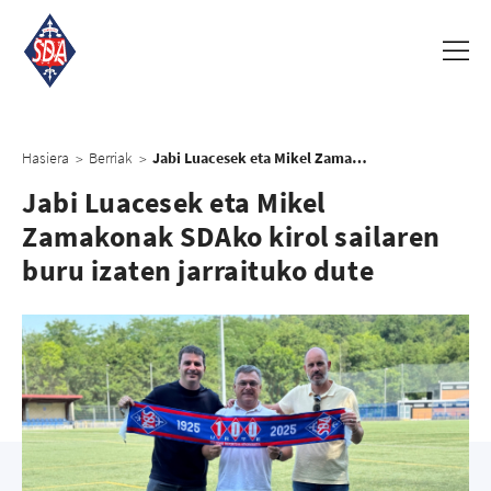
Hasiera
Berriak
Jabi Luacesek eta Mikel Zamakonak SDAko kirol sailaren buru izaten jarraituko dute
>
>
Jabi Luacesek eta Mikel
Zamakonak SDAko kirol sailaren
buru izaten jarraituko dute