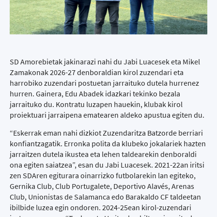
SD Amorebietak jakinarazi nahi du Jabi Luacesek eta Mikel
Zamakonak 2026-27 denboraldian kirol zuzendari eta
harrobiko zuzendari postuetan jarraituko dutela hurrenez
hurren. Gainera, Edu Abadek idazkari tekinko bezala
jarraituko du. Kontratu luzapen hauekin, klubak kirol
proiektuari jarraipena ematearen aldeko apustua egiten du.
“Eskerrak eman nahi dizkiot Zuzendaritza Batzorde berriari
konfiantzagatik. Erronka polita da klubeko jokalariek hazten
jarraitzen dutela ikustea eta lehen taldearekin denboraldi
ona egiten saiatzea”, esan du Jabi Luacesek. 2021-22an iritsi
zen SDAren egiturara oinarrizko futbolarekin lan egiteko,
Gernika Club, Club Portugalete, Deportivo Alavés, Arenas
Club, Unionistas de Salamanca edo Barakaldo CF taldeetan
ibilbide luzea egin ondoren. 2024-25ean kirol-zuzendari