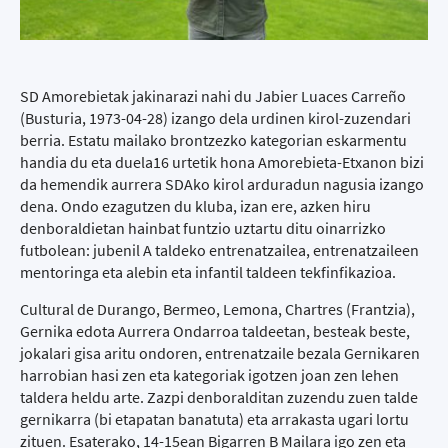
SD Amorebietak jakinarazi nahi du Jabier Luaces Carreño
(Busturia, 1973-04-28) izango dela urdinen kirol-zuzendari
berria. Estatu mailako brontzezko kategorian eskarmentu
handia du eta duela16 urtetik hona Amorebieta-Etxanon bizi
da hemendik aurrera SDAko kirol arduradun nagusia izango
dena. Ondo ezagutzen du kluba, izan ere, azken hiru
denboraldietan hainbat funtzio uztartu ditu oinarrizko
futbolean: jubenil A taldeko entrenatzailea, entrenatzaileen
mentoringa eta alebin eta infantil taldeen tekfinfikazioa.
Cultural de Durango, Bermeo, Lemona, Chartres (Frantzia),
Gernika edota Aurrera Ondarroa taldeetan, besteak beste,
jokalari gisa aritu ondoren, entrenatzaile bezala Gernikaren
harrobian hasi zen eta kategoriak igotzen joan zen lehen
taldera heldu arte. Zazpi denboralditan zuzendu zuen talde
gernikarra (bi etapatan banatuta) eta arrakasta ugari lortu
zituen. Esaterako, 14-15ean Bigarren B Mailara igo zen eta