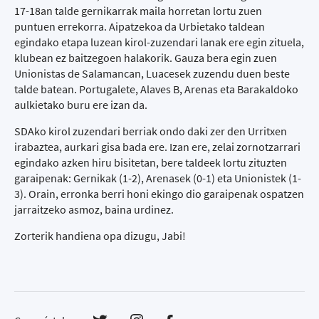
17-18an talde gernikarrak maila horretan lortu zuen
puntuen errekorra. Aipatzekoa da Urbietako taldean
egindako etapa luzean kirol-zuzendari lanak ere egin zituela,
klubean ez baitzegoen halakorik. Gauza bera egin zuen
Unionistas de Salamancan, Luacesek zuzendu duen beste
talde batean. Portugalete, Alaves B, Arenas eta Barakaldoko
aulkietako buru ere izan da.
SDAko kirol zuzendari berriak ondo daki zer den Urritxen
irabaztea, aurkari gisa bada ere. Izan ere, zelai zornotzarrari
egindako azken hiru bisitetan, bere taldeek lortu zituzten
garaipenak: Gernikak (1-2), Arenasek (0-1) eta Unionistek (1-
3). Orain, erronka berri honi ekingo dio garaipenak ospatzen
jarraitzeko asmoz, baina urdinez.
Zorterik handiena opa dizugu, Jabi!