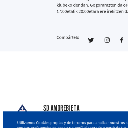
klubeko dendan. Gogorarazten da ordu
17:00etatik 20:00etara ere irekitzen d
Compártelo
SD AMOREBIETA
San Miguel Kalea, 16, 48340 Amorebieta, Biz
Utilizamos Cookies propias y de terceros para analizar nuestros s
con tus preferencias en base a un perfil elaborado a partir de tu