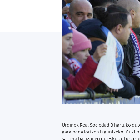
Urdinek Real Sociedad B hartuko dute
garaipena lortzen laguntzeko. Guzti
sarrera bat izango du eskura, beste p