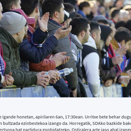
 igande honetan, apirilaren 6an, 17:30ean. Urritxe bete behar dugu
on bultzada ezinbestekoa izango da. Horregatik, SDAko bazkide ba
ertsona bat partidura gonbidatzeko. Ostiralera arte jaso ahal izang