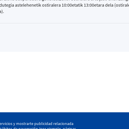
tegia astelehenetik ostiralera 10:00etatik 13:00etara dela (ostiral
a).
kaia
ervicios y mostrarte publicidad relacionada
LEHEN TALDEA
CANT
s hábitos de navegación (por ejemplo, páginas