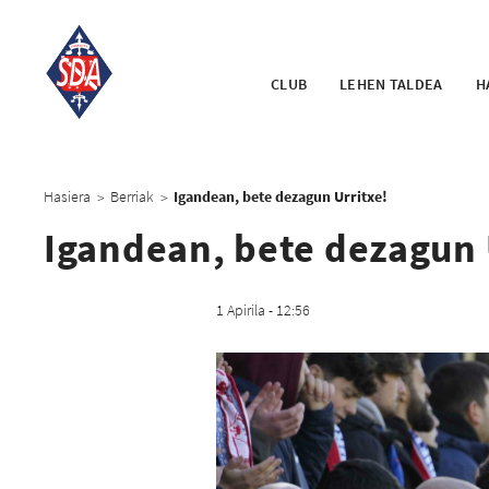
CLUB
LEHEN TALDEA
H
Hasiera
Berriak
Igandean, bete dezagun Urritxe!
>
>
Igandean, bete dezagun 
1 Apirila - 12:56