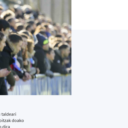
 taldeari
koitzak doako
o dira