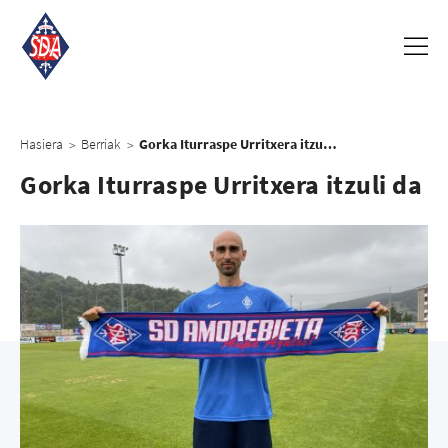
Hasiera
Berriak
Gorka Iturraspe Urritxera itzuli da
>
>
Gorka Iturraspe Urritxera itzuli da