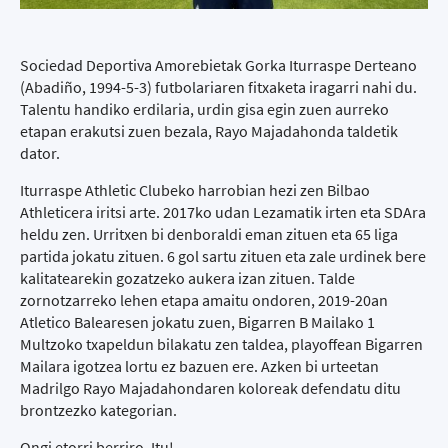
Sociedad Deportiva Amorebietak Gorka Iturraspe Derteano
(Abadiño, 1994-5-3) futbolariaren fitxaketa iragarri nahi du.
Talentu handiko erdilaria, urdin gisa egin zuen aurreko
etapan erakutsi zuen bezala, Rayo Majadahonda taldetik
dator.
Iturraspe Athletic Clubeko harrobian hezi zen Bilbao
Athleticera iritsi arte. 2017ko udan Lezamatik irten eta SDAra
heldu zen. Urritxen bi denboraldi eman zituen eta 65 liga
partida jokatu zituen. 6 gol sartu zituen eta zale urdinek bere
kalitatearekin gozatzeko aukera izan zituen. Talde
zornotzarreko lehen etapa amaitu ondoren, 2019-20an
Atletico Balearesen jokatu zuen, Bigarren B Mailako 1
Multzoko txapeldun bilakatu zen taldea, playoffean Bigarren
Mailara igotzea lortu ez bazuen ere. Azken bi urteetan
Madrilgo Rayo Majadahondaren koloreak defendatu ditu
brontzezko kategorian.
Ongi etorri berriro, Itu!