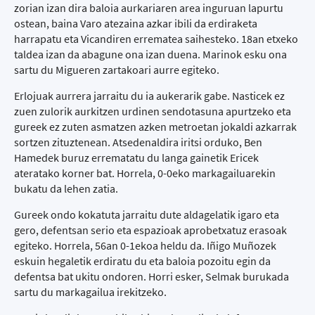
zorian izan dira baloia aurkariaren area inguruan lapurtu
ostean, baina Varo atezaina azkar ibili da erdiraketa
harrapatu eta Vicandiren errematea saihesteko. 18an etxeko
taldea izan da abagune ona izan duena. Marinok esku ona
sartu du Migueren zartakoari aurre egiteko.
Erlojuak aurrera jarraitu du ia aukerarik gabe. Nasticek ez
zuen zulorik aurkitzen urdinen sendotasuna apurtzeko eta
gureek ez zuten asmatzen azken metroetan jokaldi azkarrak
sortzen zituztenean. Atsedenaldira iritsi orduko, Ben
Hamedek buruz errematatu du langa gainetik Ericek
ateratako korner bat. Horrela, 0-0eko markagailuarekin
bukatu da lehen zatia.
Gureek ondo kokatuta jarraitu dute aldagelatik igaro eta
gero, defentsan serio eta espazioak aprobetxatuz erasoak
egiteko. Horrela, 56an 0-1ekoa heldu da. Iñigo Muñozek
eskuin hegaletik erdiratu du eta baloia pozoitu egin da
defentsa bat ukitu ondoren. Horri esker, Selmak burukada
sartu du markagailua irekitzeko.