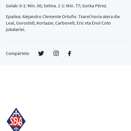
Golak: 0-1: Min. 56; Selma. 1-1: Min. 77; Gorka Pérez.
Epailea: Alejandro Clemente Ortuño. Txarel horia atera die
Leal, Gorostidi; Kortazar, Carbonell, Eric eta Enol Coto
jokalariei.
Compártelo