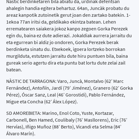
Nastic berdinketaren bila abiatu da, urdinak defentsan
ahalegin handia egitera behartuz. 64an, Juncàk probatu du
areaz kanpotik zutoinetik gerut joan den zartako batekin. 1-
1ekoa 77an iritsi da, geldikako ekintza batean. Lehen
errematearen saiakera jokoz kanpo zegoen Gorka Perezek
egin du, baina ez dute adierazi. Jokaldiak aurrera jarraitu du
eta egurrean bi aldiz jo ondoren, Gorka Perezek berak
berdinketa sinatu du. Etxekoek, igoera lortzeko borrokan
murgilduta, estutzen jarraitu dute hiru puntuen bila, baina
gureak serio agertu dira eta puntu bat lortu dute zelai zail
batean.
NÀSTIC DE TARRAGONA: Varo, Juncà, Montalvo (62’ Marc
Fernández), Antoñín, Jardí (79’ Jiménez), Granero (62’ Gorka
Pérez), Óscar Sanz, Leal (46’ Gorostidi), Pablo Fernández,
Migue eta Concha (62’ Álex López).
SD AMOREBIETA: Marino, Enol Coto, Yuste, Kortazar,
Carbonell, Ben Hamed, Coulibaly (76’ Masllorens), Eric (76’
Hervías), Iñigo Muñoz (88’ Berto), Vicandi eta Selma (84’
Álvaro Marín).