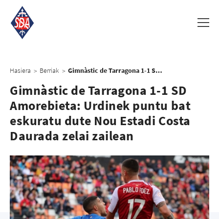
Hasiera
Berriak
Gimnàstic de Tarragona 1-1 SD Amorebieta: Urdinek puntu bat eskuratu dute Nou Estadi Costa Daurada zelai zailean
>
>
Gimnàstic de Tarragona 1-1 SD
Amorebieta: Urdinek puntu bat
eskuratu dute Nou Estadi Costa
Daurada zelai zailean