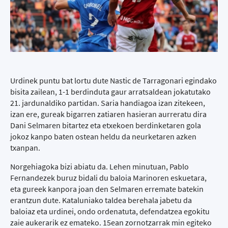
Urdinek puntu bat lortu dute Nastic de Tarragonari egindako
bisita zailean, 1-1 berdinduta gaur arratsaldean jokatutako
21. jardunaldiko partidan. Saria handiagoa izan zitekeen,
izan ere, gureak bigarren zatiaren hasieran aurreratu dira
Dani Selmaren bitartez eta etxekoen berdinketaren gola
jokoz kanpo baten ostean heldu da neurketaren azken
txanpan.
Norgehiagoka bizi abiatu da. Lehen minutuan, Pablo
Fernandezek buruz bidali du baloia Marinoren eskuetara,
eta gureek kanpora joan den Selmaren erremate batekin
erantzun dute. Kataluniako taldea berehala jabetu da
baloiaz eta urdinei, ondo ordenatuta, defendatzea egokitu
zaie aukerarik ez emateko. 15ean zornotzarrak min egiteko