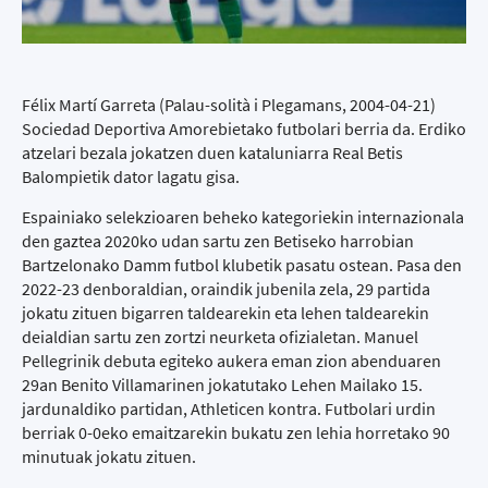
Félix Martí Garreta (Palau-solità i Plegamans, 2004-04-21)
Sociedad Deportiva Amorebietako futbolari berria da. Erdiko
atzelari bezala jokatzen duen kataluniarra Real Betis
Balompietik dator lagatu gisa.
Espainiako selekzioaren beheko kategoriekin internazionala
den gaztea 2020ko udan sartu zen Betiseko harrobian
Bartzelonako Damm futbol klubetik pasatu ostean. Pasa den
2022-23 denboraldian, oraindik jubenila zela, 29 partida
jokatu zituen bigarren taldearekin eta lehen taldearekin
deialdian sartu zen zortzi neurketa ofizialetan. Manuel
Pellegrinik debuta egiteko aukera eman zion abenduaren
29an Benito Villamarinen jokatutako Lehen Mailako 15.
jardunaldiko partidan, Athleticen kontra. Futbolari urdin
berriak 0-0eko emaitzarekin bukatu zen lehia horretako 90
minutuak jokatu zituen.