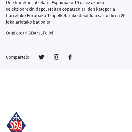
Une honetan, atzelaria Espainiako 19 urtez azpiko
selekzioarekin dago, Maltan ospatzen ari den kategoria
horretako Europako Txapelketarako deialdian sartu diren 20
jokalarietako bat baita.
Ongi etorri SDAra, Felix!
Compártelo