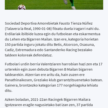
Sociedad Deportiva Amorebietak Fausto Tienza Núñez
(Talavera la Real, 1990-01-08) fitxatu duela iragarri nahi du.
Erdilariak ibilbide luzea egin du futbolean eta eskarmentua
du Lehen eta Bigarren Mailan. Izan ere, kategoria horietan
150 partida inguru jokatu ditu Betis, Alcorcon, Osasuna,
Cadiz, Extremadura edo Santanderko Racing bezalako
taldeen koloreak defendatuz.
Futbolari urdin berria Valentziaren harrobian hazi zen eta 17
urterekin egin zuen debuta Bigarren B Mailan bigarren
taldearekin. Atzerrian ere aritu da, hain zuzen ere
Panathinaikosen, Greziako klub garrantzitsuenetako batean.
Gainera, brontzezko kategorian 177 norgehiagoka lehiatu
ditu.
Azken boladan, 2021-22an Racingek Bigarren Mailara
igotzearen eragile nagusietako bat izan zen, 37 partida