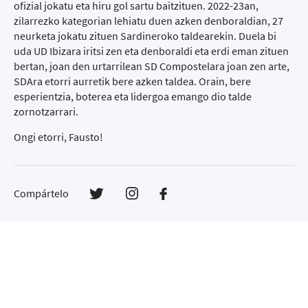
ofizial jokatu eta hiru gol sartu baitzituen. 2022-23an,
zilarrezko kategorian lehiatu duen azken denboraldian, 27
neurketa jokatu zituen Sardineroko taldearekin. Duela bi
uda UD Ibizara iritsi zen eta denboraldi eta erdi eman zituen
bertan, joan den urtarrilean SD Compostelara joan zen arte,
SDAra etorri aurretik bere azken taldea. Orain, bere
esperientzia, boterea eta lidergoa emango dio talde
zornotzarrari.
Ongi etorri, Fausto!
Compártelo