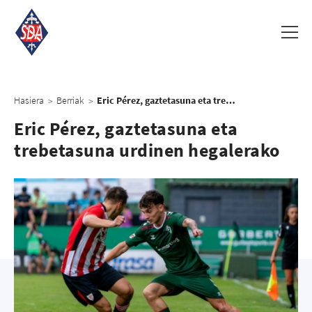
Hasiera
Berriak
Eric Pérez, gaztetasuna eta trebetasuna urdinen hegalerako
>
>
Eric Pérez, gaztetasuna eta
trebetasuna urdinen hegalerako