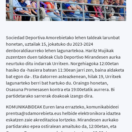
Sociedad Deportiva Amorebietako lehen taldeak larunbat
honetan, uztailak 15, jokatuko du 2023-2024
denboraldiaurreko lehen lagunartekoa. Haritz Mujikak
zuzentzen duen taldeak Club Deportivo Mirandesen aurka
neurtuko ditu indarrak Urritxen. Norgehiagoka 12:00etan
hasiko da -hasiera batean 11:30ean jarri zen, baina aldaketa
bat egon da-. Eta datorren asteazkenean, hilak 19, Urritxek
lagunarteko berri bat hartuko du. Oraingo honetan,
Osasuna Promesasen kontra eta 19:00etatik aurrera. Bi
partidetarako sarrerak doakoak izango dira.
KOMUNIKABIDEAK Euren lana errazteko, komunikabideei
prentsa@sdamorebieta.eus helbide elektronikora idaztea
eskatzen zaie akreditazioa lortzeko. Mirandesen aurkako
partidarako epea ostiralean amaituko da, 12:00etan, eta