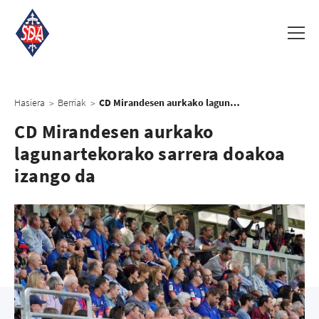
Hasiera
Berriak
CD Mirandesen aurkako lagunartekorako sarrera doakoa izango da
>
>
CD Mirandesen aurkako
lagunartekorako sarrera doakoa
izango da