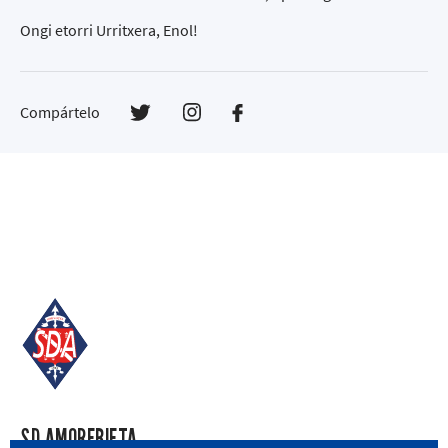
Ongi etorri Urritxera, Enol!
Compártelo
SD AMOREBIETA