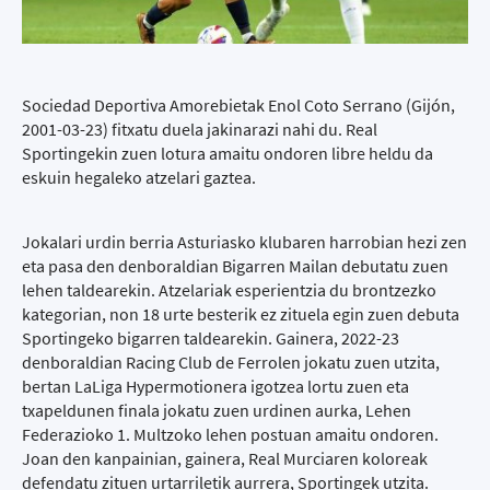
Sociedad Deportiva Amorebietak Enol Coto Serrano (Gijón,
2001-03-23) fitxatu duela jakinarazi nahi du. Real
Sportingekin zuen lotura amaitu ondoren libre heldu da
eskuin hegaleko atzelari gaztea.
Jokalari urdin berria Asturiasko klubaren harrobian hezi zen
eta pasa den denboraldian Bigarren Mailan debutatu zuen
lehen taldearekin. Atzelariak esperientzia du brontzezko
kategorian, non 18 urte besterik ez zituela egin zuen debuta
Sportingeko bigarren taldearekin. Gainera, 2022-23
denboraldian Racing Club de Ferrolen jokatu zuen utzita,
bertan LaLiga Hypermotionera igotzea lortu zuen eta
txapeldunen finala jokatu zuen urdinen aurka, Lehen
Federazioko 1. Multzoko lehen postuan amaitu ondoren.
Joan den kanpainian, gainera, Real Murciaren koloreak
defendatu zituen urtarriletik aurrera, Sportingek utzita.