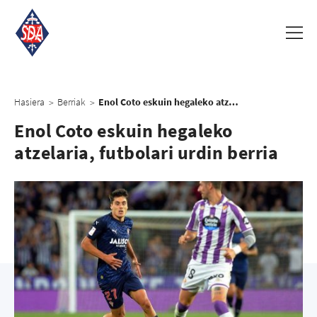
Hasiera
Berriak
Enol Coto eskuin hegaleko atzelaria, futbolari urdin berria
>
>
Enol Coto eskuin hegaleko
atzelaria, futbolari urdin berria