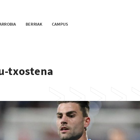
ARROBIA
BERRIAK
CAMPUS
u-txostena