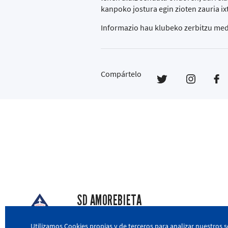
kanpoko jostura egin zioten zauria i
Informazio hau klubeko zerbitzu med
Compártelo
SD AMOREBIETA
San Miguel Kalea, 16, 48340 Amorebieta, Biz
Utilizamos Cookies propias y de terceros para analizar nuestros s