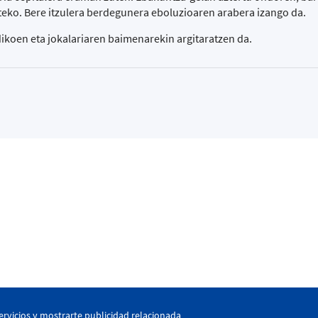
xteko. Bere itzulera berdegunera eboluzioaren arabera izango da.
ikoen eta jokalariaren baimenarekin argitaratzen da.
kaia
ervicios y mostrarte publicidad relacionada