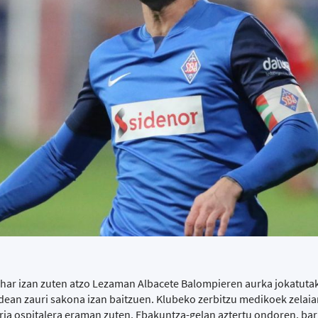
ehar izan zuten atzo Lezaman Albacete Balompieren aurka jokatuta
dean zauri sakona izan baitzuen. Klubeko zerbitzu medikoek zelaia
ria ospitalera eraman zuten. Ebakuntza-gelan aztertu ondoren, bar