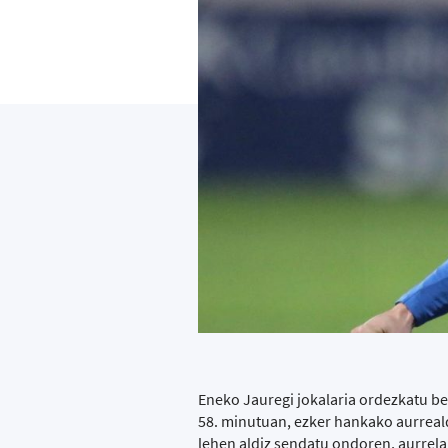
Eneko Jauregi jokalaria ordezkatu b
58. minutuan, ezker hankako aurreal
lehen aldiz sendatu ondoren, aurrela