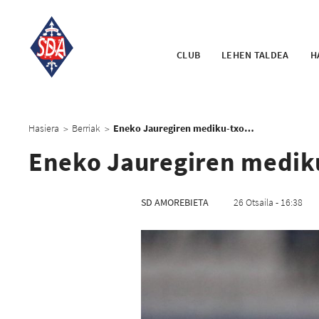
CLUB
LEHEN TALDEA
H
Hasiera
Berriak
Eneko Jauregiren mediku-txostena
>
>
Eneko Jauregiren medik
SD AMOREBIETA
26 Otsaila - 16:38