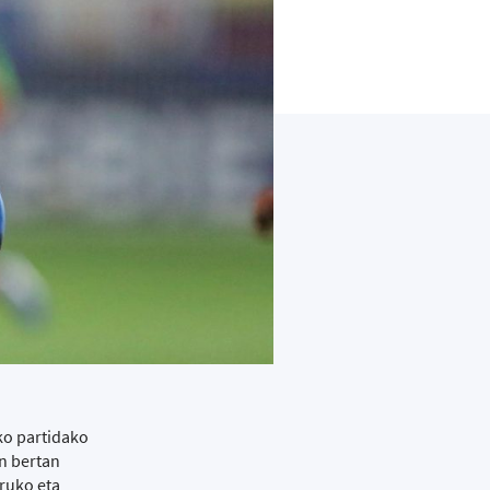
ko partidako
n bertan
ruko eta