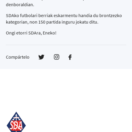
denboraldian.
SDAko futbolari berriak eskarmentu handia du brontzezko
kategorian, non 150 partida inguru jokatu ditu.
Ongi etorri SDAra, Eneko!
Compártelo