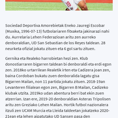
Sociedad Deportiva Amorebietak Eneko Jauregi Escobar
(Muxika, 1996-07-13) futbolariaren fitxaketa jakinarazi nahi
du. Aurrelaria Lehen Federazioan aritu zen aurreko
denboraldian, UD San Sebastian de los Reyes taldean. 28
neurketa ofizial jokatu zituen eta 6 gol sartu zituen.
Gernika eta Realeko harrobietan hezi zen. Klub
donostiarraren bigarren taldean bi denboraldi eta erdi egon
zen. 2018ko urtarrilean Realetik irten eta Cadizera joan zen,
baina Cordoban bukatu zuen denboralida lagatu gisa
Bigarren Mailan, non 11 partida jokatu zituen. 2018-19an
Levanteren filialean egon zen, Bigarren B Mailan, Cadizeko
klubak utzita. 2019ko udan abentura berri bat ekin zuen
atzerrian. Izan ere, 2019-20 denboraldian Asteras Tripolisen
aritu zen Greziako Lehen Mailan. Hortik futbol nazionalera
itzuli zen UCAM Murcia eta Lleida taldeetan jokatzeko 2020-
21ean eta lehen aipatutako UD Sansen pasa den