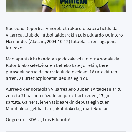
Sociedad Deportiva Amorebieta akordio batera heldu da
Villarreal Club de Fútbol taldearekin Luis Eduardo Quintero
Hernandez (Alacant, 2004-10-12) futbolariaren lagapena
lortzeko.
Mediapuntak bi bandetan jo dezake eta internazionala da
Kolonbiako selekzioaren beheko kategoriekin, bere
gurasoak herrialde horretatik datozelako. 18 urte dituen
arren, 21 urtez azpikoetan debuta egin du.
Aurreko denboraldian Villarrealeko Jubenil A taldean aritu
zen eta 31 partida ofizialetan parte hartu zuen, 17 gol
sartuta. Gainera, lehen taldearekin debuta egin zuen
Mundialeko geldialdian jokatutako lagunartekoetan.
Ongi etorri SDAra, Luis Eduardo!