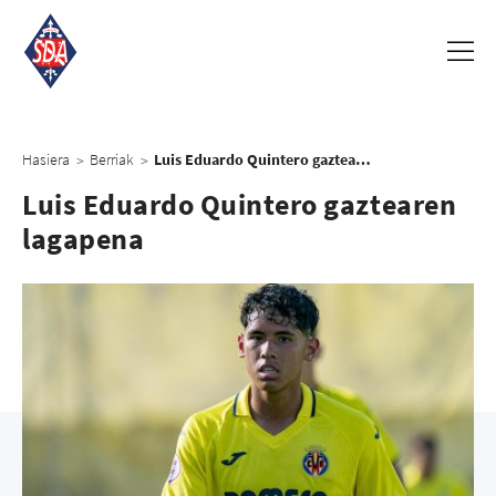
Hasiera
Berriak
Luis Eduardo Quintero gaztearen lagapena
>
>
Luis Eduardo Quintero gaztearen
lagapena