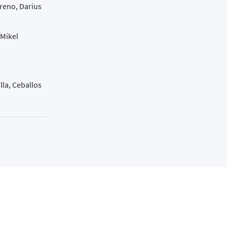
reno, Darius
 Mikel
lla, Ceballos