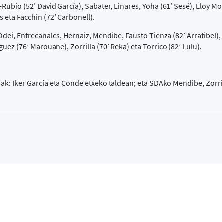
io (52’ David García), Sabater, Linares, Yoha (61’ Sesé), Eloy Mo
s eta Facchin (72’ Carbonell).
ei, Entrecanales, Hernaiz, Mendibe, Fausto Tienza (82’ Arratibel),
uez (76’ Marouane), Zorrilla (70’ Reka) eta Torrico (82’ Lulu).
iak: Iker García eta Conde etxeko taldean; eta SDAko Mendibe, Zorri