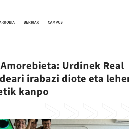
ARROBIA
BERRIAK
CAMPUS
 Amorebieta: Urdinek Real
deari irabazi diote eta lehe
etik kanpo