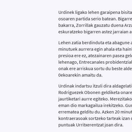
Urdinek ligako lehen garaipena bisita
osoaren partida serio batean. Bigarr
bakarra, Zorrillak gauzatu duena Arz
eskuratzeko bigarren astez jarraian a
Lehen zatia berdinduta eta abagune a
minutuek aurrera egin ahala eta hainb
presioa ere ez, atezainaren pasea gel
lehenago, Entrecanales probidentzial
onak ere arriskua sortu du beste alde
0ekoarekin amaitu da.
Urdinak indartsu itzuli dira aldagela
Rodriguezek Obonen geldiketa onareki
jaurtiketari aurre egiteko. Merezitako 
eman dio markagailua irekitzeko. Gur
errematea gelditu du. Azken 20 minut
kontraerasoak sortzeko tarteak izan 
puntuak Urritxerentzat joan dira.