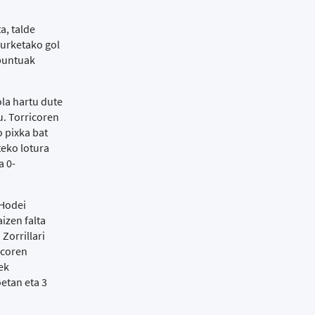
a, talde
eurketako gol
 puntuak
ola hartu dute
u. Torricoren
o pixka bat
teko lotura
a 0-
 Hodei
izen falta
Zorrillari
icoren
ek
etan eta 3