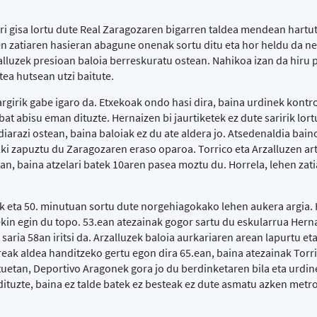
ri gisa lortu dute Real Zaragozaren bigarren taldea mendean hartut
en zatiaren hasieran abagune onenak sortu ditu eta hor heldu da n
alluzek presioan baloia berreskuratu ostean. Nahikoa izan da hiru
tea hutsean utzi baitute.
rgirik gabe igaro da. Etxekoak ondo hasi dira, baina urdinek kontr
at abisu eman dituzte. Hernaizen bi jaurtiketek ez dute saririk lort
diarazi ostean, baina baloiak ez du ate aldera jo. Atsedenaldia bain
ki zapuztu du Zaragozaren eraso oparoa. Torrico eta Arzalluzen ar
an, baina atzelari batek 10aren pasea moztu du. Horrela, lehen zati
tik eta 50. minutuan sortu dute norgehiagokako lehen aukera argia.
n egin du topo. 53.ean atezainak gogor sartu du eskularrua Herna
saria 58an iritsi da. Arzalluzek baloia aurkariaren arean lapurtu eta 
eak aldea handitzeko gertu egon dira 65.ean, baina atezainak Torr
uetan, Deportivo Aragonek gora jo du berdinketaren bila eta urdin
dituzte, baina ez talde batek ez besteak ez dute asmatu azken metro