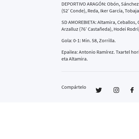
DEPORTIVO ARAGÓN: Obón, Sánchez-Rub
(52’ Conde), Reda, Iker García, Tobaja
SD AMOREBIETA: Altamira, Ceballos, Od
Arzalluz (76’ Castañeda), Hodei Rodríg
Gola: 0-1: Min. 58, Zorrilla.
Epailea: Antonio Ramírez. Txartel hor
eta Altamira.
Compártelo