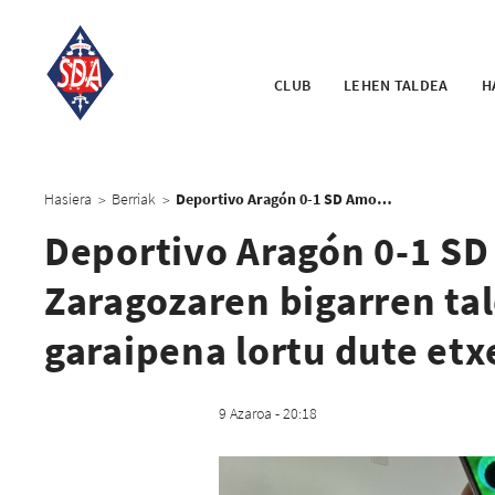
CLUB
LEHEN TALDEA
H
Hasiera
Berriak
Deportivo Aragón 0-1 SD Amorebieta: Urdinek Real Zaragozaren bigarren taldeari irabazi diote eta lehen garaipena lortu dute etxetik kanpo
>
>
Deportivo Aragón 0-1 SD
Zaragozaren bigarren tal
garaipena lortu dute etx
9 Azaroa - 20:18