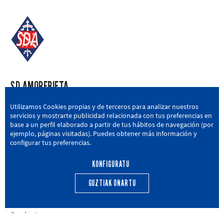
SD AMOREBIETA
San Miguel Kalea, 16, 48340 Amorebieta, Bizkaia
Utilizamos Cookies propias y de terceros para analizar nuestros
servicios y mostrarte publicidad relacionada con tus preferencias en
946 604 751
|
sda@sdamorebieta.eus
base a un perfil elaborado a partir de tus hábitos de navegación (por
ejemplo, páginas visitadas). Puedes obtener más información y
configurar tus preferencias.
KONFIGURATU
LEHEN TALDEA
CANTERA
BERRIAK
HARROBIA
GUZTIAK ONARTU
CALENDARIO
EGUTEGIA
Gardentasuna