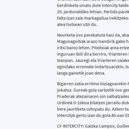
berdinketa sinatu dute Intercity tald
29. jardunaldiko lehian. Partida pare
falta izan zaie markagailua irekitzek
atea hutsean utzi du.
Neurketa oso parekatuta hasi da, ab
Magunagoitiak arazo handirik gabe ha
iritsi baino lehen. Pitxitxiak area er
inguruan ibili dira berriro, Yriarter
txanpan. Jauregi eta Yriarteren saiake
egindako erremate indartsuarekin, ba
langa gainetik joan dena.
Bigarren zatia erritmo biziagoarekin 
jokatuz. Gureak gola sartzetik oso g
Praderak atezainaren oin salbatzailea
Urdinek 0-1ekoa bilatzen jarraitu dut
bere jaurtiketa oztopatu du. Azken t
Intercityk gertu izan du gola 85.ean 
CF INTERCITY: Gaizka Campos, Guillem, 