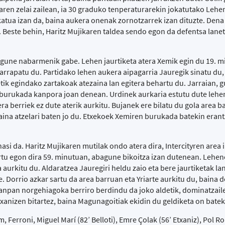
earen zelai zailean, ia 30 graduko tenperaturarekin jokatutako Leh
katua izan da, baina aukera onenak zornotzarrek izan dituzte. Dena
o. Beste behin, Haritz Mujikaren taldea sendo egon da defentsa lane
agune nabarmenik gabe. Lehen jaurtiketa atera Xemik egin du 19. m
rrapatu du. Partidako lehen aukera aipagarria Jauregik sinatu du,
tzetik egindako zartakoak atezaina lan egitera behartu du. Jarraian, 
en burukada kanpora joan denean. Urdinek aurkaria estutu dute lehe
ra berriek ez dute aterik aurkitu. Bujanek ere bilatu du gola area b
ina atzelari baten jo du. Etxekoek Xemiren burukada batekin erant
hasi da. Haritz Mujikaren mutilak ondo atera dira, Intercityren area
ertu egon dira 59. minutuan, abagune bikoitza izan dutenean. Lehe
 aurkitu du. Aldaratzea Jauregiri heldu zaio eta bere jaurtiketak la
e. Dorrio azkar sartu da area barruan eta Yriarte aurkitu du, baina 
xanpan norgehiagoka berriro berdindu da joko aldetik, dominatzaile
Etxanizen bitartez, baina Magunagoitiak ekidin du geldiketa on batek
Ferroni, Miguel Marí (82’ Belloti), Emre Çolak (56’ Etxaniz), Pol Ro