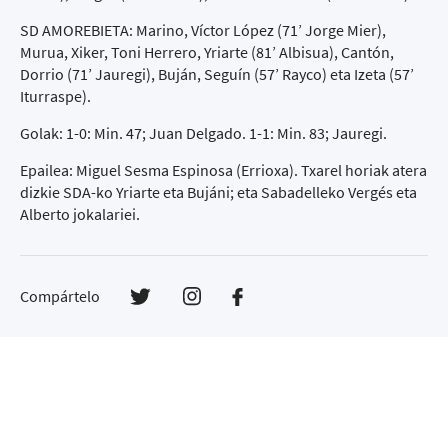
SD AMOREBIETA: Marino, Víctor López (71’ Jorge Mier),
Murua, Xiker, Toni Herrero, Yriarte (81’ Albisua), Cantón,
Dorrio (71’ Jauregi), Buján, Seguín (57’ Rayco) eta Izeta (57’
Iturraspe).
Golak: 1-0: Min. 47; Juan Delgado. 1-1: Min. 83; Jauregi.
Epailea: Miguel Sesma Espinosa (Errioxa). Txarel horiak atera
dizkie SDA-ko Yriarte eta Bujáni; eta Sabadelleko Vergés eta
Alberto jokalariei.
Compártelo