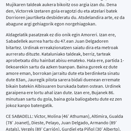
Mujikaren taldeak aukera bikoitz oso argia izan du. Dena
den, Victorrek Izetaren gola eragotzi du eta atzelari batek
Dorrioren jaurtiketa desbideratu du. Atsdelandira arte, ez da
abagune argi gehiagorik egon norgehiagokan.
Aldagelatik pasatzeak ez dio onik egin Amoreri. Izan ere,
Sabadellek aurrea hartu du 47.ean Juan Delgadoren
bitartez. Urdinak erreakzionatzen saiatu dira eta metroak
aurreratu dituzte. Kataluniako taldeak, berriz, tarteak
aprobetxatu ditu hainbat abisu emateko. Hala ere, partida 1-
0ekoarekin sartu da azken txanpan. Baina gureek ez dute
amore eman, borrokan jarraitu dute eta berdinketa sinatu
dute 83an, Jauregik pilota sarera bidali duenean erremate
bikain batekin Albisuaren burukada baten ostean. Urdinek
garaipena ere lortu ahal izan dute. Izan ere, Bujanek 86.
minutuan sartu du gola, baina gola baliogabetu dute ez zen
jokoz kanpo batengatik.
CE SABADELL: Víctor, Molina (46’ Athuman), Altimira, Gualda
(78’ Joanet), Dieste, Pelayo, Juan Delgado, Armando (89’
Astals), Vergés (89’ Carrión), Gurdiel eta Piñol (30’ Alberto).