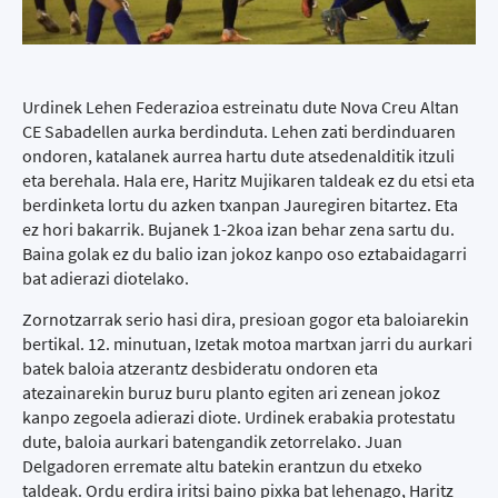
Urdinek Lehen Federazioa estreinatu dute Nova Creu Altan
CE Sabadellen aurka berdinduta. Lehen zati berdinduaren
ondoren, katalanek aurrea hartu dute atsedenalditik itzuli
eta berehala. Hala ere, Haritz Mujikaren taldeak ez du etsi eta
berdinketa lortu du azken txanpan Jauregiren bitartez. Eta
ez hori bakarrik. Bujanek 1-2koa izan behar zena sartu du.
Baina golak ez du balio izan jokoz kanpo oso eztabaidagarri
bat adierazi diotelako.
Zornotzarrak serio hasi dira, presioan gogor eta baloiarekin
bertikal. 12. minutuan, Izetak motoa martxan jarri du aurkari
batek baloia atzerantz desbideratu ondoren eta
atezainarekin buruz buru planto egiten ari zenean jokoz
kanpo zegoela adierazi diote. Urdinek erabakia protestatu
dute, baloia aurkari batengandik zetorrelako. Juan
Delgadoren erremate altu batekin erantzun du etxeko
taldeak. Ordu erdira iritsi baino pixka bat lehenago, Haritz