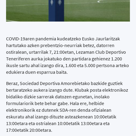
COVID-19aren pandemia kudeatzeko Eusko Jaurlaritzak
hartutako azken prebentzio-neurriak betez, datorren
ostiralean, urtarrilak 7, 21:00etan, Lezaman Club Deportivo
Teneriferen aurka jokatuko den partidara gehienez 1.200
ikusle sartu ahal izango dira, 1.600 eta 5.000 pertsona arteko
edukiera duen esparrua baita.
Beraz, Sociedad Deportiva Amorebietako bazkide guztiek
bertaratzeko aukera izango dute. Klubak posta elektronikoz
bidaliko dizkie sarrerak datozen egunetan, inolako
formulariorik bete behar gabe. Hala ere, helbide
elektronikorik ez dutenek SDA-ren denda ofizialean
eskuratu ahal izango dituzte asteazkenean 10:00etatik
13:00etara eta ostrialean 10:00etatik 13:00etara eta
17:00etatik 20:00etara.