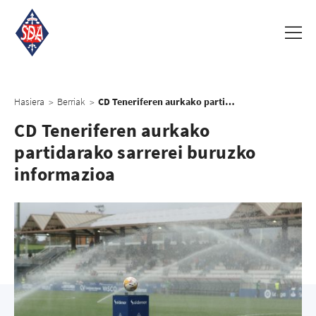
Hasiera
Berriak
CD Teneriferen aurkako partidarako sarrerei buruzko informazioa
>
>
CD Teneriferen aurkako
partidarako sarrerei buruzko
informazioa