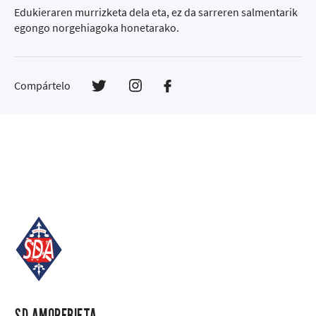
Edukieraren murrizketa dela eta, ez da sarreren salmentarik
egongo norgehiagoka honetarako.
Compártelo