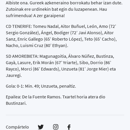
Albiste ona. Gureek azkeneraino borrokatu behar izan dute.
Zutoinak ere urdinekin bat egin du luzapenean. Hau
sufrimendua! A zer garaipena!
CD TENERIFE: Tomeu Nadal, Aitor Buñuel, León, Amo (72’
Sergio González), Ángel, Bodiger (72’ Javi Alonso), Aitor
Sanz, Enric Gallego (65’ Roberto López), Teto (65’ Cacho),
Nacho, Luismi Cruz (80’ Ethyan).
SD AMOREBIETA: Magunagoitia, Álvaro Núñez, Bustinza,
Gayà, Lasure, Erik Morán (67’ Yriarte), Sibo, Dorrio (86’
Rayco), Morci (86’ Edwards), Unzueta (81’ Jorge Mier) eta
Jauregi.
Gola: 0-1: Min. 49; Unzueta, penaltiz.
Epailea: De la Fuente Ramos. Txartel horia atera dio
Bustinzari.
Compártelo