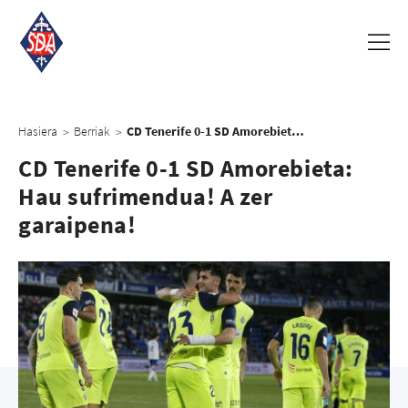
Hasiera
Berriak
CD Tenerife 0-1 SD Amorebieta: Hau sufrimendua! A zer garaipena!
>
>
CD Tenerife 0-1 SD Amorebieta:
Hau sufrimendua! A zer
garaipena!