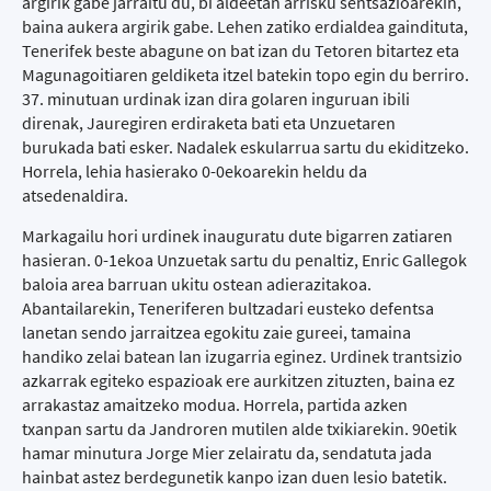
argirik gabe jarraitu du, bi aldeetan arrisku sentsazioarekin,
baina aukera argirik gabe. Lehen zatiko erdialdea gaindituta,
Tenerifek beste abagune on bat izan du Tetoren bitartez eta
Magunagoitiaren geldiketa itzel batekin topo egin du berriro.
37. minutuan urdinak izan dira golaren inguruan ibili
direnak, Jauregiren erdiraketa bati eta Unzuetaren
burukada bati esker. Nadalek eskularrua sartu du ekiditzeko.
Horrela, lehia hasierako 0-0ekoarekin heldu da
atsedenaldira.
Markagailu hori urdinek inauguratu dute bigarren zatiaren
hasieran. 0-1ekoa Unzuetak sartu du penaltiz, Enric Gallegok
baloia area barruan ukitu ostean adierazitakoa.
Abantailarekin, Teneriferen bultzadari eusteko defentsa
lanetan sendo jarraitzea egokitu zaie gureei, tamaina
handiko zelai batean lan izugarria eginez. Urdinek trantsizio
azkarrak egiteko espazioak ere aurkitzen zituzten, baina ez
arrakastaz amaitzeko modua. Horrela, partida azken
txanpan sartu da Jandroren mutilen alde txikiarekin. 90etik
hamar minutura Jorge Mier zelairatu da, sendatuta jada
hainbat astez berdegunetik kanpo izan duen lesio batetik.