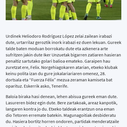
Urdinek Heliodoro Rodríguez López zelai zailean irabazi
dute, urtarrilaz geroztik inork irabazi ez duen lekuan. Gureek
talde baten moduan borrokatu dute eta azkenera arte
sufritzen jakin dute Iker Unzuetak bigarren zatiaren hasieran
penaltiz sartutako golari balioa emateko. Garaipen hau
zuretzat ere, Felix. Norgehiagokaren atarian, etxeko klubak
keinu polita izan du gure jokalariariaren omenez, 28.
dortsala eta “Fuerza Félix” mezua zeraman kamiseta bat
oparituz. Eskerrik asko, Tenerife.
Baloia biraka hasi denean, lehen abisua gureek eman dute.
Lasureren bidez egin dute. Bere zartakoak, areaz kanpotik,
langaren kontra jo du. Etxeko taldeak erantzun ona eman
dio Tetoren erremate batekin. Magunagoitiak desbideratu
du. Hasiera bortitz horren ondoren, partidak menderatzaile