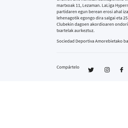
martxoak 11, Lezaman. LaLiga Hyperm
partidaren egun berean erosi ahal iz
lehenagotik egongo dira salgai eta 25
Clubekin dagoen akordioaren ondorioz
txartelak aurkeztuz.
Sociedad Deportiva Amorebietako baz
Compártelo