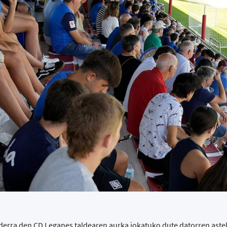
derra den CD Leganes taldearen aurka jokatuko dute datorren ast