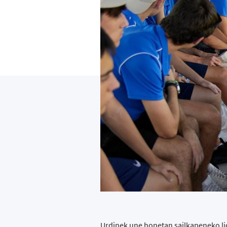
Urdinek une honetan sailkapeneko li