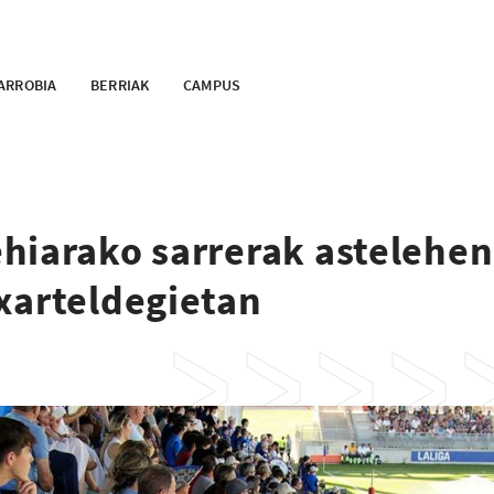
ARROBIA
BERRIAK
CAMPUS
hiarako sarrerak astelehe
xarteldegietan