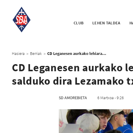
CLUB
LEHEN TALDEA
H
Hasiera
Berriak
CD Leganesen aurkako lehiarako sarrerak astelehenean salduko dira Lezamako txarteldegietan
>
>
CD Leganesen aurkako le
salduko dira Lezamako t
SD AMOREBIETA
6 Martxoa - 9:26