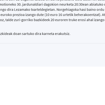
otioneko 30. jardunaldiari dagokion neurketa 20:30ean abiatuko 
ango dira Lezamako txarteldegietan. Norgehiagoka hasi baino ordu 
 euroko prezioa izango dute (10 euro 16 urtetik beherakoentzat). At
, talde zuri-gorriko bazkideek 20 euroren truke erosi ahal izango
kideak doan sartuko dira karneta erakutsiz.