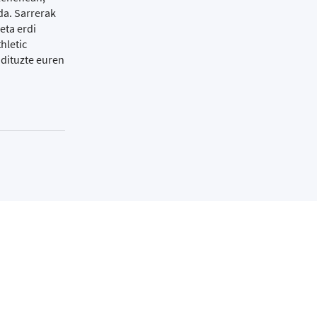
da. Sarrerak
eta erdi
hletic
 dituzte euren