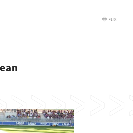
EUS
nean