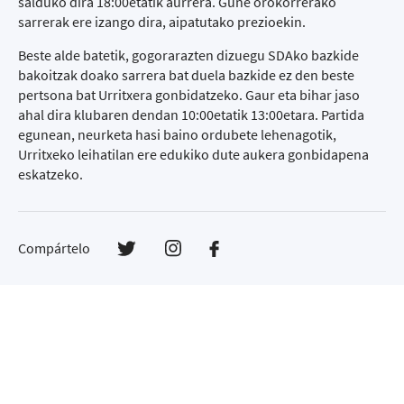
salduko dira 18:00etatik aurrera. Gune orokorrerako
sarrerak ere izango dira, aipatutako prezioekin.
Beste alde batetik, gogorarazten dizuegu SDAko bazkide
bakoitzak doako sarrera bat duela bazkide ez den beste
pertsona bat Urritxera gonbidatzeko. Gaur eta bihar jaso
ahal dira klubaren dendan 10:00etatik 13:00etara. Partida
egunean, neurketa hasi baino ordubete lehenagotik,
Urritxeko leihatilan ere edukiko dute aukera gonbidapena
eskatzeko.
Compártelo