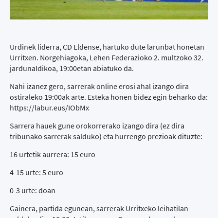
Urdinek liderra, CD Eldense, hartuko dute larunbat honetan
Urritxen. Norgehiagoka, Lehen Federazioko 2. multzoko 32.
jardunaldikoa, 19:00etan abiatuko da.
Nahi izanez gero, sarrerak online erosi ahal izango dira
ostiraleko 19:00ak arte. Esteka honen bidez egin beharko da:
https://labur.eus/IObMx
Sarrera hauek gune orokorrerako izango dira (ez dira
tribunako sarrerak salduko) eta hurrengo prezioak dituzte:
16 urtetik aurrera: 15 euro
4-15 urte: 5 euro
0-3 urte: doan
Gainera, partida egunean, sarrerak Urritxeko leihatilan