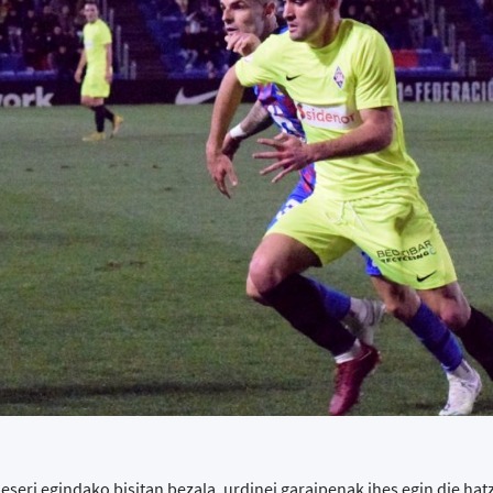
eseri egindako bisitan bezala, urdinei garaipenak ihes egin die ha