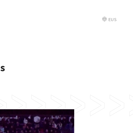
EUS
es