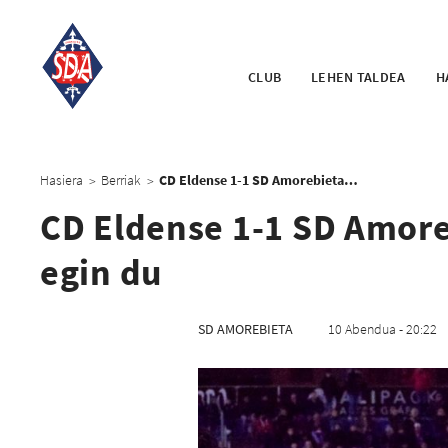
CLUB
LEHEN TALDEA
H
Hasiera
Berriak
CD Eldense 1-1 SD Amorebieta: Garaipenak 89an ihes egin du
>
>
CD Eldense 1-1 SD Amore
egin du
SD AMOREBIETA
10 Abendua - 20:22