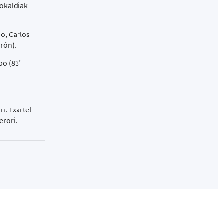
jokaldiak
ño, Carlos
erón).
bo (83’
n. Txartel
erori.