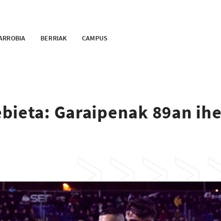
ARROBIA
BERRIAK
CAMPUS
bieta: Garaipenak 89an ih