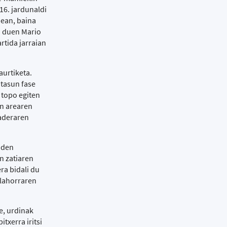
16. jardunaldi
dean, baina
a duen Mario
rtida jarraian
aurtiketa.
ntasun fase
 topo egiten
en arearen
raderaren
 den
n zatiaren
ra bidali du
alahorraren
re, urdinak
txerra iritsi