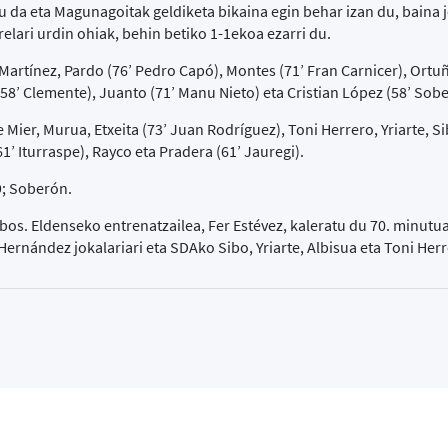
u da eta Magunagoitak geldiketa bikaina egin behar izan du, baina 
relari urdin ohiak, behin betiko 1-1ekoa ezarri du.
Martínez, Pardo (76’ Pedro Capó), Montes (71’ Fran Carnicer), Ortu
58’ Clemente), Juanto (71’ Manu Nieto) eta Cristian López (58’ Sob
er, Murua, Etxeita (73’ Juan Rodríguez), Toni Herrero, Yriarte, Si
61’ Iturraspe), Rayco eta Pradera (61’ Jauregi).
89; Soberón.
bos. Eldenseko entrenatzailea, Fer Estévez, kaleratu du 70. minutua
Hernández jokalariari eta SDAko Sibo, Yriarte, Albisua eta Toni Herr