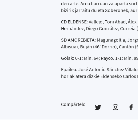
den arte. Area barruan zalaparta sort
bizirik jarraitu du eta Soberonek, aur
CD ELDENSE: Vallejo, Toni Abad, Álex 
Hernández, Diego González, Correia (
SD AMOREBIETA: Magunagoitia, Jorge Mi
Albisua), Buján (46’ Dorrio), Cantón (
Golak: 0-1: Min. 64; Rayco. 1-1: Min. 
Epailea: José Antonio Sánchez Villalo
horiak atera dizkie Eldenseko Carlos 
Compártelo