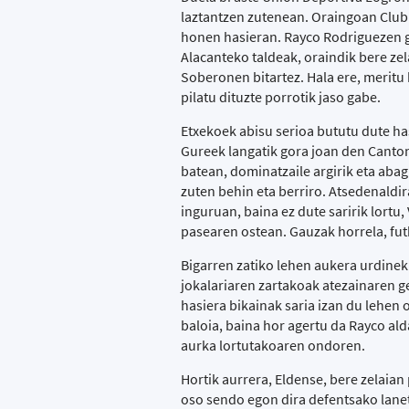
laztantzen zutenean. Oraingoan Club D
honen hasieran. Rayco Rodriguezen gol
Alacanteko taldeak, oraindik bere z
Soberonen bitartez. Hala ere, meritu 
pilatu dituzte porrotik jaso gabe.
Etxekoek abisu serioa bututu dute has
Gureek langatik gora joan den Canton
batean, dominatzaile argirik eta aba
zuten behin eta berriro. Atsedenaldira
inguruan, baina ez dute saririk lortu,
pasearen ostean. Gauzak horrela, fut
Bigarren zatiko lehen aukera urdinek
jokalariaren zartakoak atezainaren g
hasiera bikainak saria izan du lehen 
baloia, baina hor agertu da Rayco al
aurka lortutakoaren ondoren.
Hortik aurrera, Eldense, bere zelaian
oso sendo egon dira defentsako lanet