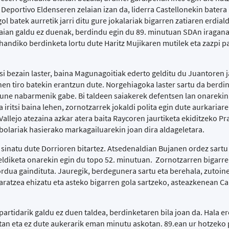
eportivo Eldenseren zelaian izan da, liderra Castellonekin batera 
 batek aurretik jarri ditu gure jokalariak bigarren zatiaren erdial
elaian galdu ez duenak, berdindu egin du 89. minutuan SDAn iragan
handiko berdinketa lortu dute Haritz Mujikaren mutilek eta zazpi pa
i bezain laster, baina Magunagoitiak ederto gelditu du Juantoren j
en tiro batekin erantzun dute. Norgehiagoka laster sartu da berdi
gune nabarmenik gabe. Bi taldeen saiakerek defentsen lan onarekin
 iritsi baina lehen, zornotzarrek jokaldi polita egin dute aurkariar
 Vallejo atezaina azkar atera baita Raycoren jaurtiketa ekiditzeko P
bolariak hasierako markagailuarekin joan dira aldageletara.
 sinatu dute Dorrioren bitartez. Atsedenaldian Bujanen ordez sartu
eldiketa onarekin egin du topo 52. minutuan. Zornotzarren bigarre
ordua gaindituta. Jauregik, berdegunera sartu eta berehala, zutoine
daratzea ehizatu eta asteko bigarren gola sartzeko, asteazkenean C
 partidarik galdu ez duen taldea, berdinketaren bila joan da. Hala e
an eta ez dute aukerarik eman minutu askotan. 89.ean ur hotzeko pi