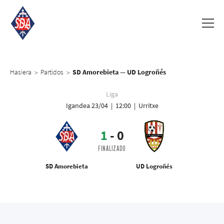
Hasiera
Partidos
SD Amorebieta — UD Logroñés
>
>
Liga
Igandea 23/04 | 12:00 | Urritxe
1
-
0
FINALIZADO
SD Amorebieta
UD Logroñés