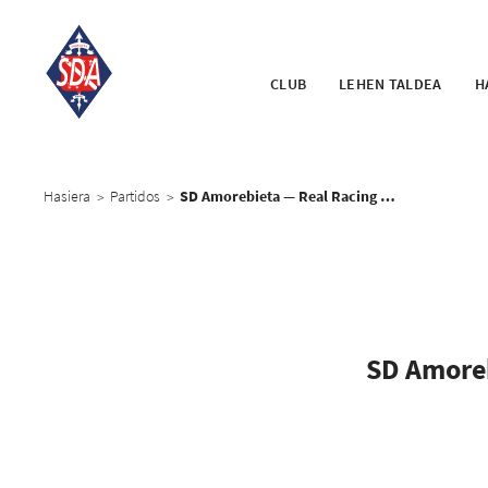
CLUB
LEHEN TALDEA
H
Hasiera
Partidos
SD Amorebieta — Real Racing Club
>
>
SD Amore