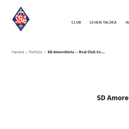
CLUB
LEHEN TALDEA
H
Hasiera
Partidos
SD Amorebieta — Real Club Celta de Vigo
>
>
SD Amore