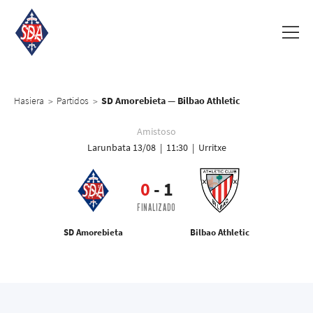
Hasiera
Partidos
SD Amorebieta — Bilbao Athletic
>
>
Amistoso
Larunbata 13/08 | 11:30 | Urritxe
0
-
1
FINALIZADO
SD Amorebieta
Bilbao Athletic