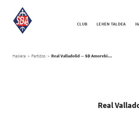
CLUB
LEHEN TALDEA
H
Hasiera
Partidos
Real Valladolid — SD Amorebieta
>
>
Real Vallad