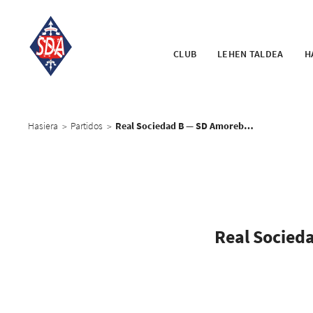
CLUB
LEHEN TALDEA
H
Hasiera
Partidos
Real Sociedad B — SD Amorebieta
>
>
Real Socied