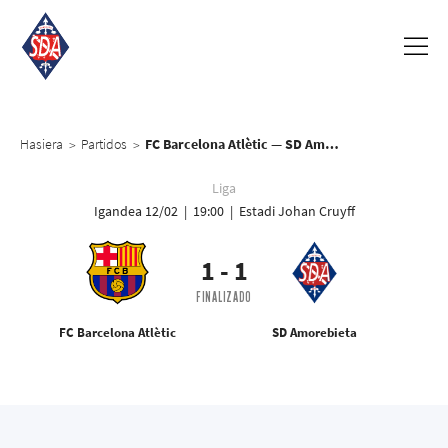
Hasiera
Partidos
FC Barcelona Atlètic — SD Amorebieta
>
>
Liga
Igandea 12/02 | 19:00 | Estadi Johan Cruyff
1
-
1
FINALIZADO
FC Barcelona Atlètic
SD Amorebieta