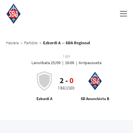
Hasiera
Partidos
Ezkurdi A — SDA Regional
>
>
Liga
Larunbata 25/09 | 16:00 | Arripausueta
2
-
0
FINALIZADO
Ezkurdi A
SD Amorebieta B