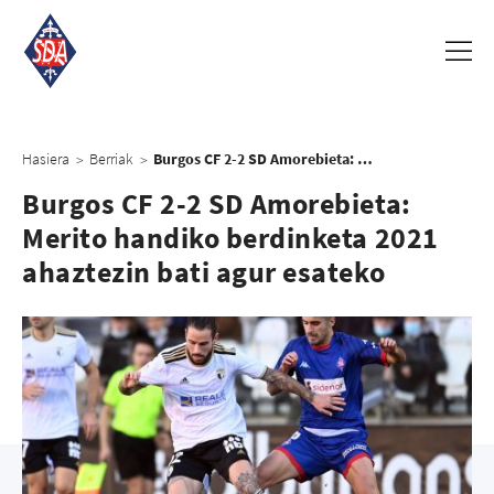
Hasiera
Berriak
Burgos CF 2-2 SD Amorebieta: Merito handiko berdinketa 2021 ahaztezin bati agur esateko
>
>
Burgos CF 2-2 SD Amorebieta:
Merito handiko berdinketa 2021
ahaztezin bati agur esateko