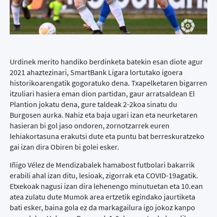
Urdinek merito handiko berdinketa batekin esan diote agur
2021 ahaztezinari, SmartBank Ligara lortutako igoera
historikoarengatik gogoratuko dena. Txapelketaren bigarren
itzuliari hasiera eman dion partidan, gaur arratsaldean El
Plantion jokatu dena, gure taldeak 2-2koa sinatu du
Burgosen aurka. Nahiz eta baja ugari izan eta neurketaren
hasieran bi gol jaso ondoren, zornotzarrek euren
lehiakortasuna erakutsi dute eta puntu bat berreskuratzeko
gai izan dira Obiren bi golei esker.
Iñigo Vélez de Mendizabalek hamabost futbolari bakarrik
erabili ahal izan ditu, lesioak, zigorrak eta COVID-19agatik.
Etxekoak nagusi izan dira lehenengo minutuetan eta 10.ean
atea zulatu dute Mumok area ertzetik egindako jaurtiketa
bati esker, baina gola ez da markagailura igo jokoz kanpo