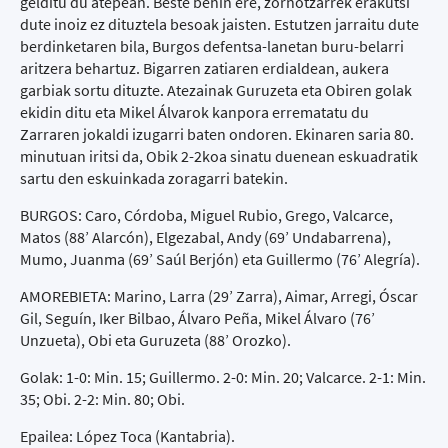
gelditu du atepean. Beste behin ere, zornotzarrek erakutsi
dute inoiz ez dituztela besoak jaisten. Estutzen jarraitu dute
berdinketaren bila, Burgos defentsa-lanetan buru-belarri
aritzera behartuz. Bigarren zatiaren erdialdean, aukera
garbiak sortu dituzte. Atezainak Guruzeta eta Obiren golak
ekidin ditu eta Mikel Álvarok kanpora errematatu du
Zarraren jokaldi izugarri baten ondoren. Ekinaren saria 80.
minutuan iritsi da, Obik 2-2koa sinatu duenean eskuadratik
sartu den eskuinkada zoragarri batekin.
BURGOS: Caro, Córdoba, Miguel Rubio, Grego, Valcarce,
Matos (88’ Alarcón), Elgezabal, Andy (69’ Undabarrena),
Mumo, Juanma (69’ Saúl Berjón) eta Guillermo (76’ Alegría).
AMOREBIETA: Marino, Larra (29’ Zarra), Aimar, Arregi, Óscar
Gil, Seguín, Iker Bilbao, Álvaro Peña, Mikel Álvaro (76’
Unzueta), Obi eta Guruzeta (88’ Orozko).
Golak: 1-0: Min. 15; Guillermo. 2-0: Min. 20; Valcarce. 2-1: Min.
35; Obi. 2-2: Min. 80; Obi.
Epailea: López Toca (Kantabria).