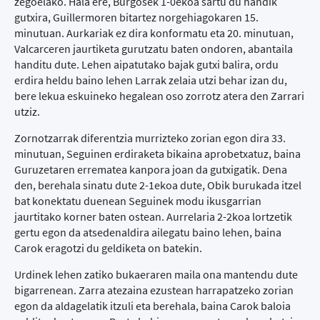
zegoelako. Hala ere, Burgosek 1-0ekoa sartu du handik
gutxira, Guillermoren bitartez norgehiagokaren 15.
minutuan. Aurkariak ez dira konformatu eta 20. minutuan,
Valcarceren jaurtiketa gurutzatu baten ondoren, abantaila
handitu dute. Lehen aipatutako bajak gutxi balira, ordu
erdira heldu baino lehen Larrak zelaia utzi behar izan du,
bere lekua eskuineko hegalean oso zorrotz atera den Zarrari
utziz.
Zornotzarrak diferentzia murrizteko zorian egon dira 33.
minutuan, Seguinen erdiraketa bikaina aprobetxatuz, baina
Guruzetaren errematea kanpora joan da gutxigatik. Dena
den, berehala sinatu dute 2-1ekoa dute, Obik burukada itzel
bat konektatu duenean Seguinek modu ikusgarrian
jaurtitako korner baten ostean. Aurrelaria 2-2koa lortzetik
gertu egon da atsedenaldira ailegatu baino lehen, baina
Carok eragotzi du geldiketa on batekin.
Urdinek lehen zatiko bukaeraren maila ona mantendu dute
bigarrenean. Zarra atezaina ezustean harrapatzeko zorian
egon da aldagelatik itzuli eta berehala, baina Carok baloia