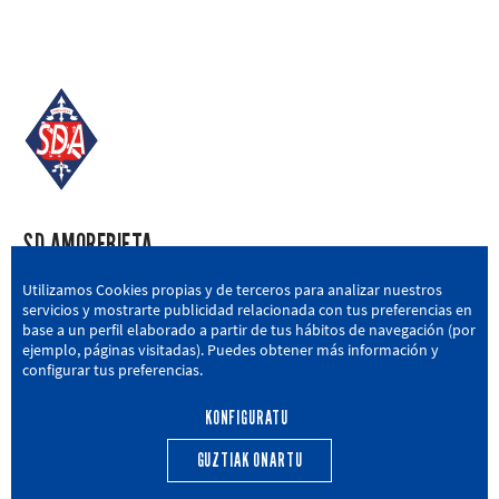
SD AMOREBIETA
San Miguel Kalea, 16, 48340 Amorebieta, Bizkaia
Utilizamos Cookies propias y de terceros para analizar nuestros
servicios y mostrarte publicidad relacionada con tus preferencias en
946 604 751
|
sda@sdamorebieta.eus
base a un perfil elaborado a partir de tus hábitos de navegación (por
ejemplo, páginas visitadas). Puedes obtener más información y
configurar tus preferencias.
KONFIGURATU
LEHEN TALDEA
CANTERA
BERRIAK
HARROBIA
GUZTIAK ONARTU
CALENDARIO
EGUTEGIA