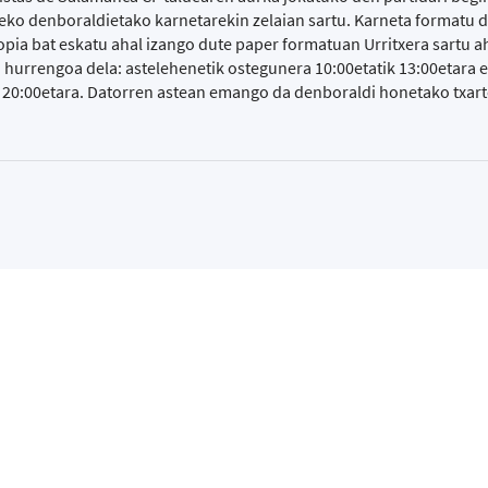
reko denboraldietako karnetarekin zelaian sartu. Karneta formatu d
ia bat eskatu ahal izango dute paper formatuan Urritxera sartu ah
urrengoa dela: astelehenetik ostegunera 10:00etatik 13:00etara et
ik 20:00etara. Datorren astean emango da denboraldi honetako txart