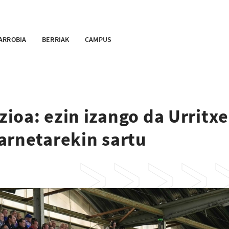
ARROBIA
BERRIAK
CAMPUS
ioa: ezin izango da Urritx
arnetarekin sartu