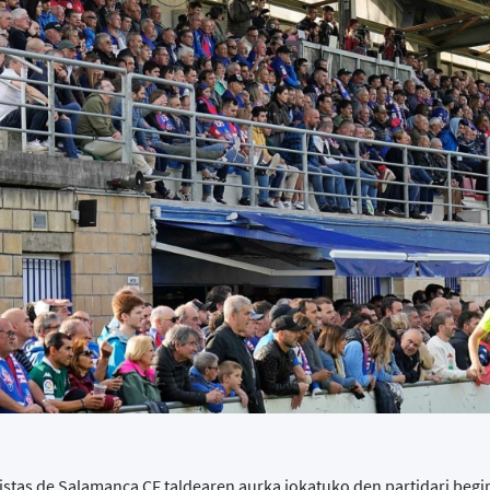
stas de Salamanca CF taldearen aurka jokatuko den partidari begi