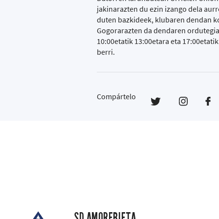
jakinarazten du ezin izango dela aur
duten bazkideek, klubaren dendan kop
Gogorarazten da dendaren ordutegia h
10:00etatik 13:00etara eta 17:00etat
berri.
Compártelo
SD AMOREBIETA