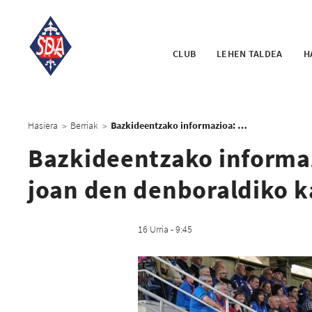
CLUB
LEHEN TALDEA
H
Hasiera
Berriak
Bazkideentzako informazioa: ezin izango da Urritxen joan den denboraldiko karnetarekin sartu
>
>
Bazkideentzako informaz
joan den denboraldiko k
16 Urria - 9:45