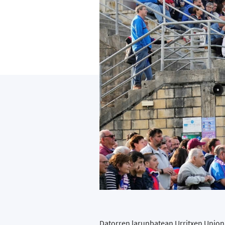
Datorren larunbatean Urritxen Unioni