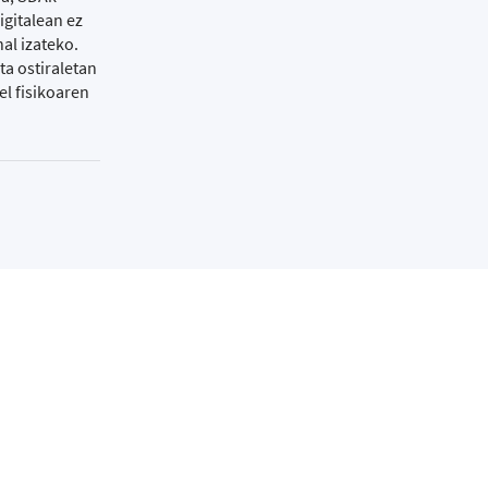
igitalean ez
al izateko.
a ostiraletan
el fisikoaren