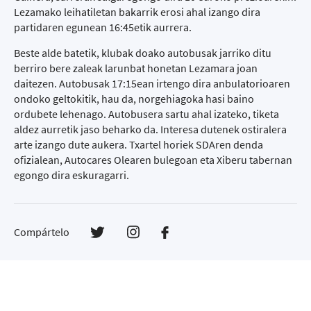
Lezamako leihatiletan bakarrik erosi ahal izango dira
partidaren egunean 16:45etik aurrera.
Beste alde batetik, klubak doako autobusak jarriko ditu
berriro bere zaleak larunbat honetan Lezamara joan
daitezen. Autobusak 17:15ean irtengo dira anbulatorioaren
ondoko geltokitik, hau da, norgehiagoka hasi baino
ordubete lehenago. Autobusera sartu ahal izateko, tiketa
aldez aurretik jaso beharko da. Interesa dutenek ostiralera
arte izango dute aukera. Txartel horiek SDAren denda
ofizialean, Autocares Olearen bulegoan eta Xiberu tabernan
egongo dira eskuragarri.
Compártelo