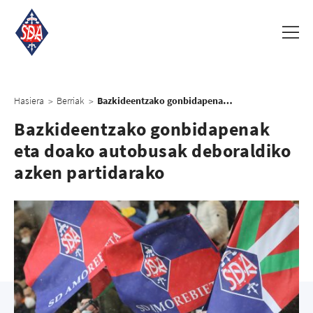
Hasiera
Berriak
Bazkideentzako gonbidapenak eta doako autobusak deboraldiko azken partidarako
>
>
Bazkideentzako gonbidapenak
eta doako autobusak deboraldiko
azken partidarako