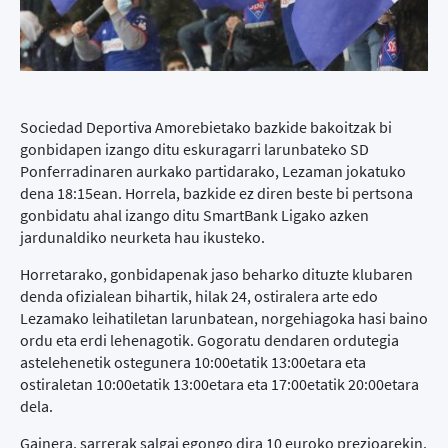
Sociedad Deportiva Amorebietako bazkide bakoitzak bi
gonbidapen izango ditu eskuragarri larunbateko SD
Ponferradinaren aurkako partidarako, Lezaman jokatuko
dena 18:15ean. Horrela, bazkide ez diren beste bi pertsona
gonbidatu ahal izango ditu SmartBank Ligako azken
jardunaldiko neurketa hau ikusteko.
Horretarako, gonbidapenak jaso beharko dituzte klubaren
denda ofizialean bihartik, hilak 24, ostiralera arte edo
Lezamako leihatiletan larunbatean, norgehiagoka hasi baino
ordu eta erdi lehenagotik. Gogoratu dendaren ordutegia
astelehenetik ostegunera 10:00etatik 13:00etara eta
ostiraletan 10:00etatik 13:00etara eta 17:00etatik 20:00etara
dela.
Gainera, sarrerak salgai egongo dira 10 euroko prezioarekin.