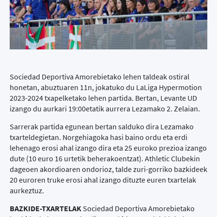
Sociedad Deportiva Amorebietako lehen taldeak ostiral
honetan, abuztuaren 11n, jokatuko du LaLiga Hypermotion
2023-2024 txapelketako lehen partida. Bertan, Levante UD
izango du aurkari 19:00etatik aurrera Lezamako 2. Zelaian.
Sarrerak partida egunean bertan salduko dira Lezamako
txarteldegietan. Norgehiagoka hasi baino ordu eta erdi
lehenago erosi ahal izango dira eta 25 euroko prezioa izango
dute (10 euro 16 urtetik beherakoentzat). Athletic Clubekin
dageoen akordioaren ondorioz, talde zuri-gorriko bazkideek
20 euroren truke erosi ahal izango dituzte euren txartelak
aurkeztuz.
BAZKIDE-TXARTELAK
Sociedad Deportiva Amorebietako