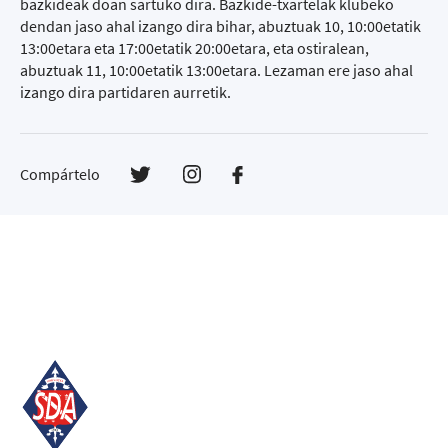
bazkideak doan sartuko dira. Bazkide-txartelak klubeko
dendan jaso ahal izango dira bihar, abuztuak 10, 10:00etatik
13:00etara eta 17:00etatik 20:00etara, eta ostiralean,
abuztuak 11, 10:00etatik 13:00etara. Lezaman ere jaso ahal
izango dira partidaren aurretik.
Compártelo