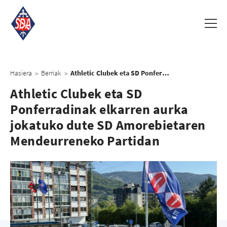
Hasiera
Berriak
Athletic Clubek eta SD Ponferradinak elkarren aurka jokatuko dute SD Amorebietaren Mendeurreneko Partidan
>
>
Athletic Clubek eta SD
Ponferradinak elkarren aurka
jokatuko dute SD Amorebietaren
Mendeurreneko Partidan