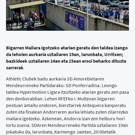
Bigarren Mailara igotzeko atarian geratu den taldea izango
da lehoien aurkaria uztailaren 19an, larunbata, Urritxen;
bazkideek uztailaren 14an eta 15ean erosi beharko dituzte
sarrerak
Athletic Clubek badu aurkaria SD Amorebietaren
Mendeurreneko Partidarako: SD Ponferradina. Leongo
taldea Hypermotion Ligara itzultzeko atarian geratu zen pasa
den denboraldian. Lehen RFEFko I. Multzoan bigarren
postuan amaitu ondoren, bierztarrek Antequera kanporatu
zuten eta finalean Andorraren aurka lehiatu zuten zilarrezko
mailara igotzeko. Azkenean, Andorra izan zen helburu hori
lortu zuena. SDAren Mendeurreneko Partida uztailaren 19an
jokatuko da, larunbata, Karmengo Jaietan, 20:00etatik