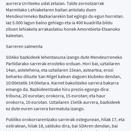
aurrera Urritxeko udal zelaian. Talde zornotzarrak
Marmitako Lehiaketaren baitan antolatu duen
Mendeurreneko Bazkariarekin bat egingo du egun horretan.
Iaz 5.000 lagun baino gehiago eta ia 400 kuadrilla bildu
zituen lehiaketa arrakastatsu honek Amorebieta-Etxanoko
kaleetan.
Sarreren salmenta
SDAko bazkideek lehentasuna izango dute Mendeurreneko
Partidarako sarrerak erosteko orduan. Hori bai, uztailaren
14an, astelehena, eta uztailaren 15ean, asteartea, erosi
beharko dituzte San Migel kalean dagoen klubeko dendan,
10:00etatik 14:00etara. Karnet bakoitzeko sarrera bakarra
emango da. Bazkideentzako hiru prezio egongo dira:
tribuna, 20 eurotan; orokorra, 15 eurotan; eta haur
orokorra, 10 eurotan. Uztailaren 15etik aurrera, bazkideek
ez dute euren sarrera bermatuta izango.
Publiko orokorrarentzako sarrerak ostegunean, hilak 17, eta
ostiralean, hilak 18, salduko dira, bai SDAren dendan, bai