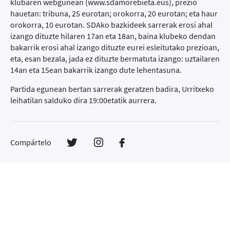
klubaren webgunean (www.sdamorebieta.eus), prezio
hauetan: tribuna, 25 eurotan; orokorra, 20 eurotan; eta haur
orokorra, 10 eurotan. SDAko bazkideek sarrerak erosi ahal
izango dituzte hilaren 17an eta 18an, baina klubeko dendan
bakarrik erosi ahal izango dituzte eurei esleitutako prezioan,
eta, esan bezala, jada ez dituzte bermatuta izango: uztailaren
14an eta 15ean bakarrik izango dute lehentasuna.
Partida egunean bertan sarrerak geratzen badira, Urritxeko
leihatilan salduko dira 19:00etatik aurrera.
Compártelo