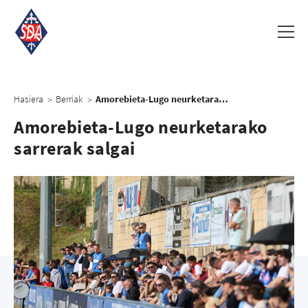
Hasiera
Berriak
Amorebieta-Lugo neurketarako sarrerak salgai
>
>
Amorebieta-Lugo neurketarako
sarrerak salgai