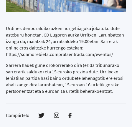
Urdinek denboraldiko azken norgehiagoka jokatuko dute
asteburu honetan, CD Lugoren aurka Urritxen. Larunbatean
izango da, maiatzak 24, arratsaldeko 19:00etan. Sarrerak
online eros daitezke hurrengo estekan:
https://sdamorebieta.compralaentrada.com/eventos/
Sarrera hauek gune orokorrerako dira (ez da tribunarako
sarrerarik salduko) eta 15 euroko prezioa dute. Urritxeko
lehiatilan partida hasi baino ordubete lehenagotik ere erosi
ahal izango dira larunbatean, 15 euroan 16 urtetik gorako
pertsonentzat eta 5 euroan 16 urtetik beherakoentzat.
Compártelo