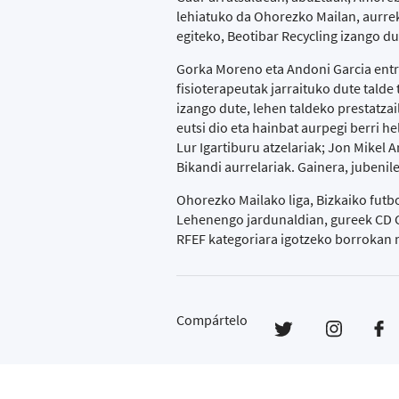
lehiatuko da Ohorezko Mailan, aurrek
egiteko, Beotibar Recycling izango d
Gorka Moreno eta Andoni Garcia entre
fisioterapeutak jarraituko dute talde
izango dute, lehen taldeko prestatzai
eutsi dio eta hainbat aurpegi berri h
Lur Igartiburu atzelariak; Jon Mikel A
Bikandi aurrelariak. Gainera, jubenile
Ohorezko Mailako liga, Bizkaiko futbo
Lehenengo jardunaldian, gureek CD G
RFEF kategoriara igotzeko borrokan 
Compártelo