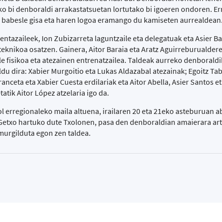
o bi denboraldi arrakastatsuetan lortutako bi igoeren ondoren. Er
u babesle gisa eta haren logoa eramango du kamiseten aurrealdean
ntazaileek, Ion Zubizarreta laguntzaile eta delegatuak eta Asier B
 teknikoa osatzen. Gainera, Aitor Baraia eta Aratz Aguirreburualder
le fisikoa eta atezainen entrenatzailea. Taldeak aurreko denborald
eldu dira: Xabier Murgoitio eta Lukas Aldazabal atezainak; Egoitz T
ranceta eta Xabier Cuesta erdilariak eta Aitor Abella, Asier Santos e
tatik Aitor López atzelaria igo da.
l erregionaleko maila altuena, irailaren 20 eta 21eko asteburuan a
etxo hartuko dute Txolonen, pasa den denboraldian amaierara art
murgilduta egon zen taldea.