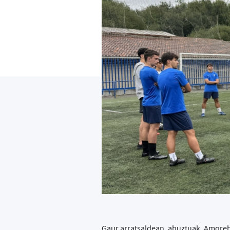
Gaur arratsaldean, abuztuak, Amoreb