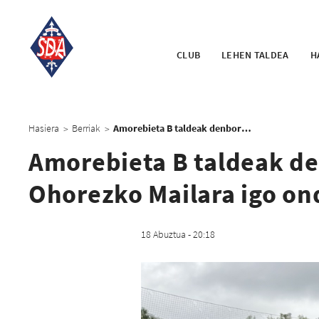
CLUB
LEHEN TALDEA
H
Hasiera
Berriak
Amorebieta B taldeak denboraldiaurreari ekin dio Ohorezko Mailara igo ondoren
>
>
Amorebieta B taldeak de
Ohorezko Mailara igo o
18 Abuztua - 20:18