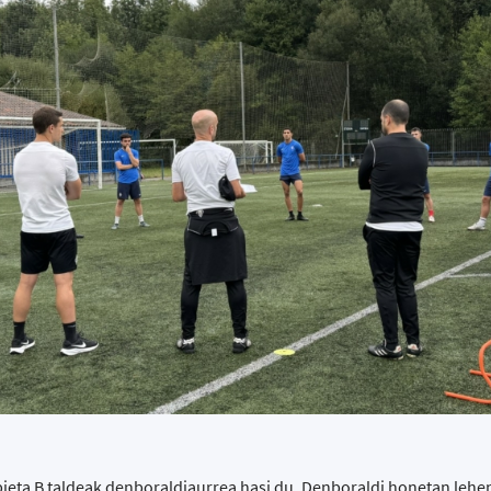
ieta B taldeak denboraldiaurrea hasi du. Denboraldi honetan lehen