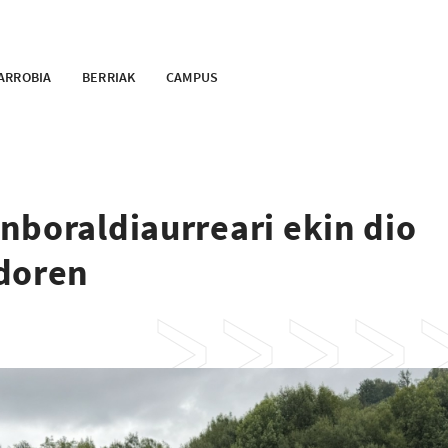
ARROBIA
BERRIAK
CAMPUS
nboraldiaurreari ekin dio
ndoren