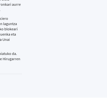
ronkari aurre
.
aciero
en laguntza
iko blokeari
abuenka eta
ta Unai
biatuko da.
e Hirugarren