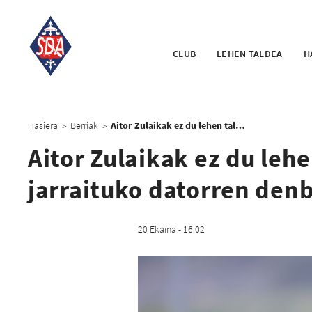
CLUB
LEHEN TALDEA
H
Hasiera
Berriak
Aitor Zulaikak ez du lehen taldeko entrenatzaile gisa jarraituko datorren denboraldian
>
>
Aitor Zulaikak ez du leh
jarraituko datorren den
20 Ekaina - 16:02