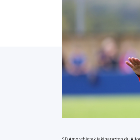
SD Amorebietak jakinarazten du Aitor