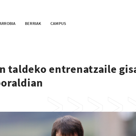
ARROBIA
BERRIAK
CAMPUS
en taldeko entrenatzaile gis
boraldian