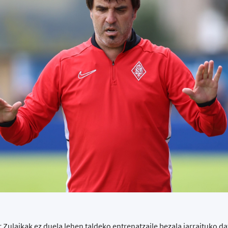
 Zulaikak ez duela lehen taldeko entrenatzaile bezala jarraituko d