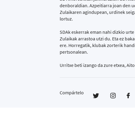
denboraldian. Azpeitiarra joan den uda
Zulaikaren agindupean, urdinek seig
lortuz.
SDAk eskerrak eman nahi dizkio urte
Zulaikak arrastoa utzi du. Eta ez baka
ere. Horregatik, klubak zorterik hand
pertsonalean.
Urritxe beti izango da zure etxea, Aito
Compártelo