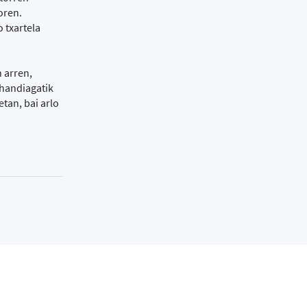
oren.
 txartela
 arren,
 handiagatik
tan, bai arlo