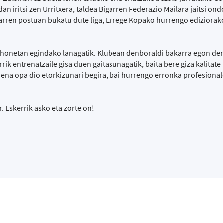
n iritsi zen Urritxera, taldea Bigarren Federazio Mailara jaitsi ond
arren postuan bukatu dute liga, Errege Kopako hurrengo ediziorako
 honetan egindako lanagatik. Klubean denboraldi bakarra egon den
rrik entrenatzaile gisa duen gaitasunagatik, baita bere giza kalitate
iena opa dio etorkizunari begira, bai hurrengo erronka profesionale
r. Eskerrik asko eta zorte on!