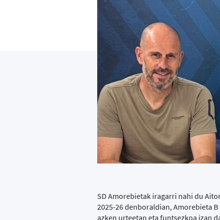
SD Amorebietak iragarri nahi du Aitor
2025-26 denboraldian, Amorebieta B 
azken urteetan eta funtsezkoa izan 