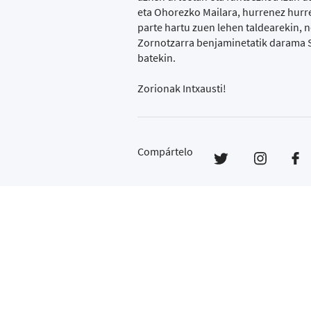
eta Ohorezko Mailara, hurrenez hurre
parte hartu zuen lehen taldearekin, 
Zornotzarra benjaminetatik darama SD
batekin.
Zorionak Intxausti!
Compártelo