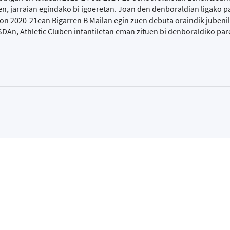
n, jarraian egindako bi igoeretan. Joan den denboraldian ligako p
non 2020-21ean Bigarren B Mailan egin zuen debuta oraindik jubeni
An, Athletic Cluben infantiletan eman zituen bi denboraldiko par