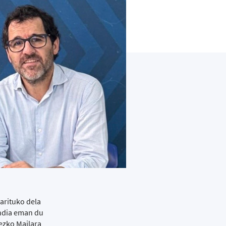
 arituko dela
andia eman du
ezko Mailara