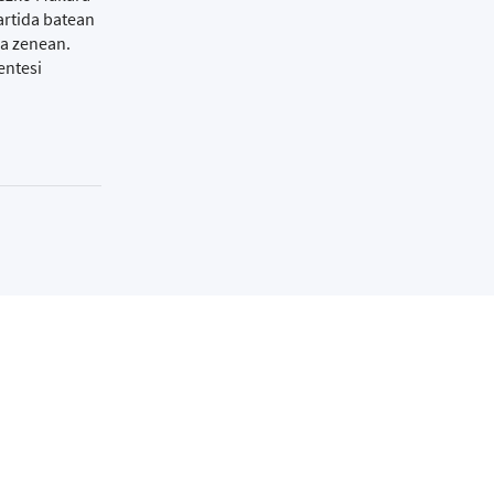
artida batean
la zenean.
entesi