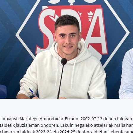
 Intxausti Martitegi (Amorebieta-Etxano, 2002-07-13) lehen taldean
taldetik jauzia eman ondoren. Eskuin hegaleko atzelariak maila h
da bigarren taldeak 2023-24 eta 2024-25 denboraldietan Lehentasun