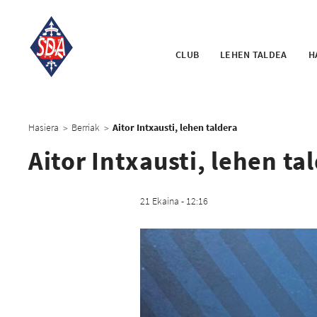
CLUB
LEHEN TALDEA
H
Hasiera
Berriak
Aitor Intxausti, lehen taldera
>
>
Aitor Intxausti, lehen ta
21 Ekaina - 12:16