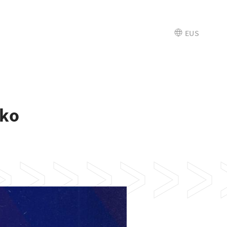
EUS
ako