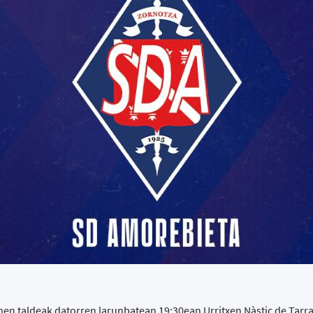
en taldeak datorren larunbatean 19:30ean Urritxen Nàstic de Tar