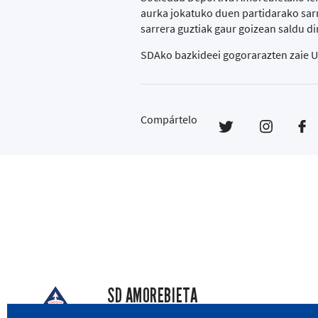
aurka jokatuko duen partidarako sar
sarrera guztiak gaur goizean saldu di
SDAko bazkideei gogorarazten zaie Urr
Compártelo
SD AMOREBIETA