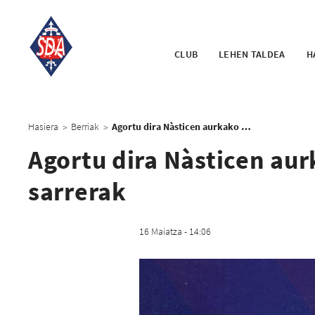
CLUB
LEHEN TALDEA
H
Hasiera
Berriak
Agortu dira Nàsticen aurkako larunbateko partidarako sarrerak
>
>
Agortu dira Nàsticen au
sarrerak
16 Maiatza - 14:06