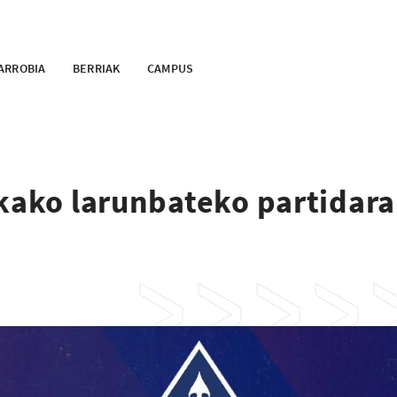
ARROBIA
BERRIAK
CAMPUS
rkako larunbateko partidar