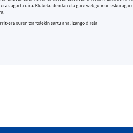
rerak agortu dira. Klubeko dendan eta gure webgunean eskuragarr
ra.
itxera euren txartelekin sartu ahal izango direla.