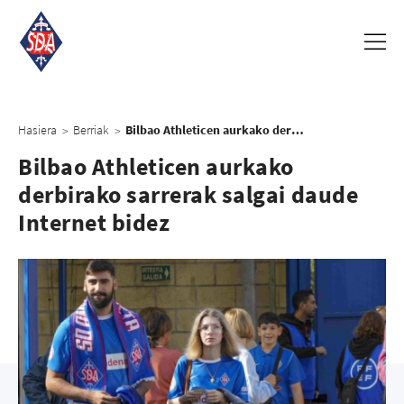
Hasiera
Berriak
Bilbao Athleticen aurkako derbirako sarrerak salgai daude Internet bidez
>
>
Bilbao Athleticen aurkako
derbirako sarrerak salgai daude
Internet bidez