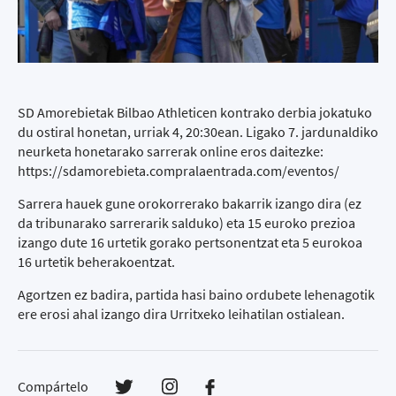
SD Amorebietak Bilbao Athleticen kontrako derbia jokatuko
du ostiral honetan, urriak 4, 20:30ean. Ligako 7. jardunaldiko
neurketa honetarako sarrerak online eros daitezke:
https://sdamorebieta.compralaentrada.com/eventos/
Sarrera hauek gune orokorrerako bakarrik izango dira (ez
da tribunarako sarrerarik salduko) eta 15 euroko prezioa
izango dute 16 urtetik gorako pertsonentzat eta 5 eurokoa
16 urtetik beherakoentzat.
Agortzen ez badira, partida hasi baino ordubete lehenagotik
ere erosi ahal izango dira Urritxeko leihatilan ostialean.
Compártelo