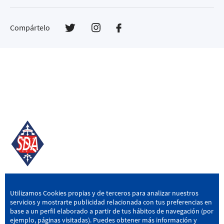
Compártelo
SD AMOREBIETA
Utilizamos Cookies propias y de terceros para analizar nuestros
servicios y mostrarte publicidad relacionada con tus preferencias en
San Miguel Kalea, 16, 48340 Amorebieta, Bizkaia
base a un perfil elaborado a partir de tus hábitos de navegación (por
ejemplo, páginas visitadas). Puedes obtener más información y