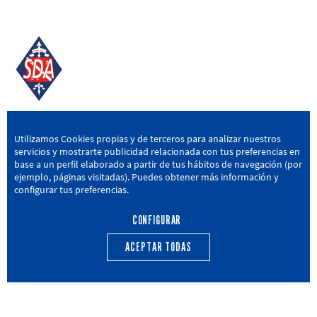
SD AMOREBIETA
Utilizamos Cookies propias y de terceros para analizar nuestros
servicios y mostrarte publicidad relacionada con tus preferencias en
San Miguel Kalea, 16, 48340 Amorebieta, Bizkaia
base a un perfil elaborado a partir de tus hábitos de navegación (por
ejemplo, páginas visitadas). Puedes obtener más información y
946 604 751
|
sda@sdamorebieta.eus
configurar tus preferencias.
CONFIGURAR
ACEPTAR TODAS
PRIMER EQUIPO
CANTERA
ACTUALIDAD
CALENDARIO
TRANSPARENCIA