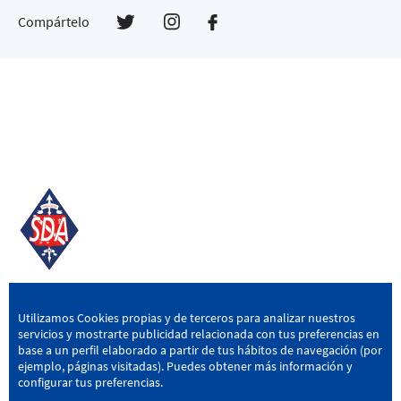
Compártelo
SD AMOREBIETA
Utilizamos Cookies propias y de terceros para analizar nuestros
servicios y mostrarte publicidad relacionada con tus preferencias en
San Miguel Kalea, 16, 48340 Amorebieta, Bizkaia
base a un perfil elaborado a partir de tus hábitos de navegación (por
ejemplo, páginas visitadas). Puedes obtener más información y
946 604 751
|
sda@sdamorebieta.eus
configurar tus preferencias.