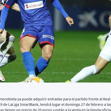
morebieta ya puede adquirir entradas para el partido frente al Real 
29 de LaLiga SmartBank, tendrá lugar el domingo 27 de febrero a la
as tienen un precio de 20 euros y están a la venta en la tienda oficia