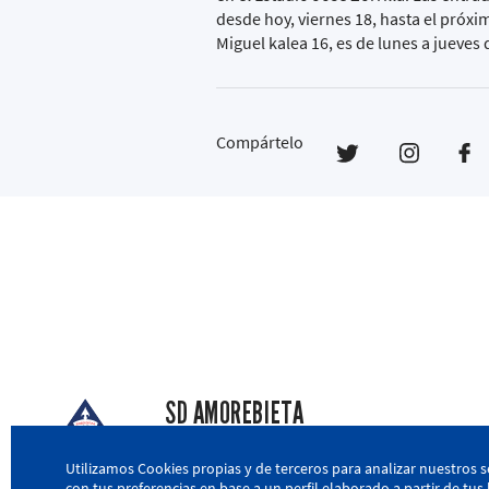
desde hoy, viernes 18, hasta el próxi
Miguel kalea 16, es de lunes a jueves d
Compártelo
SD AMOREBIETA
San Miguel Kalea, 16, 48340 Amorebieta, Biz
Utilizamos Cookies propias y de terceros para analizar nuestros s
con tus preferencias en base a un perfil elaborado a partir de tu