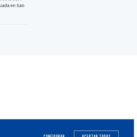
ituada en San
PRIMER EQUIPO
CANTERA
ACTUALIDAD
CALENDARIO
CONFIGURAR
ACEPTAR TODAS