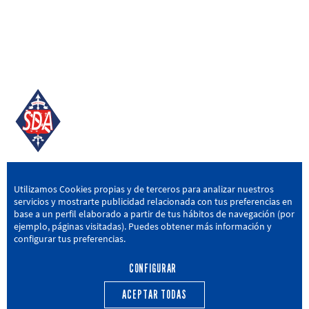
SD AMOREBIETA
Utilizamos Cookies propias y de terceros para analizar nuestros
servicios y mostrarte publicidad relacionada con tus preferencias en
San Miguel Kalea, 16, 48340 Amorebieta, Bizkaia
base a un perfil elaborado a partir de tus hábitos de navegación (por
ejemplo, páginas visitadas). Puedes obtener más información y
946 604 751
|
sda@sdamorebieta.eus
configurar tus preferencias.
CONFIGURAR
ACEPTAR TODAS
PRIMER EQUIPO
CANTERA
ACTUALIDAD
CALENDARIO