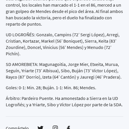
control, los locales han marcado el 1-1 en el 86, merced a un
gran golpeo de Mendes desde el pico del área. Al final ambos
han buscado la victoria, pero el duelo ha finalizado con
reparto de puntos.
UD LOGROÑÉS: Gonzalo, Campins (72’ Sergi López), Arregi,
Cristian, Kortazar, Markel (56’ Boniquet), Sierra, Keita (83’
Zourdine), Doncel, Vinicius (56’ Mendes) y Menudo (72’
Pichín).
SD AMOREBIETA: Magunagoitia, Jorge Mier, Etxeita, Murua,
Seguín, Yriarte (73’ Albisua), Sibo, Buján (73’ Víctor López),
Rayco (87’ Dorrio), Izeta (64’ Cantón) y Jauregi (46’ Pradera).
Goles: 0-1: Min. 28; Buján. 1-1: Min. 86; Mendes.
Árbitro: Pardeiro Puente. Ha amonestado a Sierra en la UD
Logroñés; y a Yriarte, Sibo y Víctor López por parte de la SDA.
Compártelo