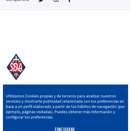
SD AMOREBIETA
Utilizamos Cookies propias y de terceros para analizar nuestros
servicios y mostrarte publicidad relacionada con tus preferencias en
San Miguel Kalea, 16, 48340 Amorebieta, Bizkaia
base a un perfil elaborado a partir de tus hábitos de navegación (por
ejemplo, páginas visitadas). Puedes obtener más información y
946 604 751
|
sda@sdamorebieta.eus
configurar tus preferencias.
CONFIGURAR